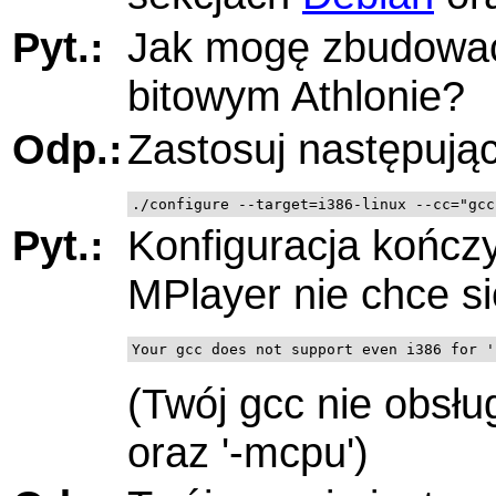
Pyt.:
Jak mogę zbudowa
bitowym Athlonie?
Odp.:
Zastosuj następując
Pyt.:
Konfiguracja kończ
MPlayer
nie chce s
Your gcc does not support even i386 for '
(Twój gcc nie obsłu
oraz '-mcpu')