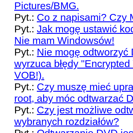
Pictures/BMG.
Pyt.:
Co z napisami? Czy 
Pyt.:
Jak mogę ustawić ko
Nie mam Windowsów!
Pyt.:
Nie mogę odtworzyć 
wyrzuca błędy "Encrypted 
VOB!).
Pyt.:
Czy muszę mieć upraw
root, aby móc odtwarzać
Pyt.:
Czy jest możliwe odt
wybranych rozdziałów?
Pyt.:
Odtwarzanie DVD jes