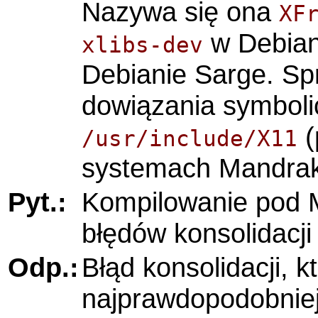
Nazywa się ona
XF
w Debian
xlibs-dev
Debianie Sarge. Spr
dowiązania symbol
(
/usr/include/X11
systemach Mandrak
Pyt.:
Kompilowanie pod M
błędów konsolidacji
Odp.:
Błąd konsolidacji, k
najprawdopodobniej