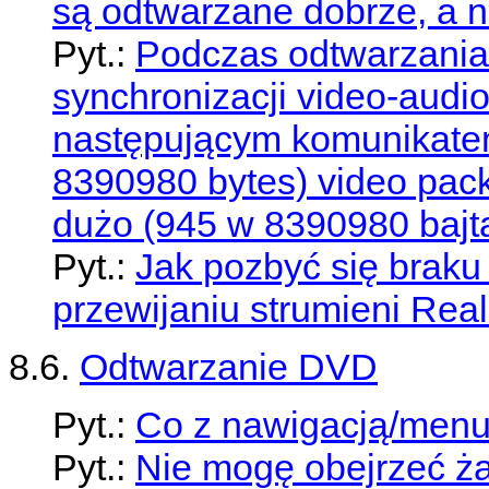
są odtwarzane dobrze, a n
Pyt.:
Podczas odtwarzania 
synchronizacji video-audio
następującym komunikat
8390980 bytes) video pack
dużo (945 w 8390980 bajta
Pyt.:
Jak pozbyć się braku 
przewijaniu strumieni Rea
8.6.
Odtwarzanie DVD
Pyt.:
Co z nawigacją/men
Pyt.:
Nie mogę obejrzeć 