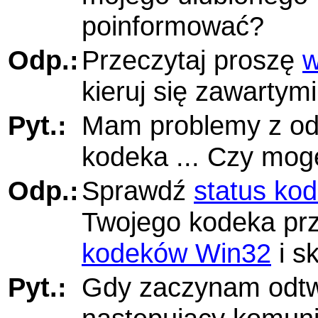
poinformować?
Odp.:
Przeczytaj proszę
w
kieruj się zawartymi
Pyt.:
Mam problemy z odt
kodeka ... Czy mog
Odp.:
Sprawdź
status ko
Twojego kodeka pr
kodeków Win32
i sk
Pyt.:
Gdy zaczynam odtwa