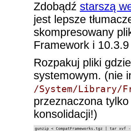
Zdobądź
starszą we
jest lepsze tłumacz
skompresowany plik
Framework i 10.3.
Rozpakuj pliki gdz
systemowym. (nie in
/System/Library/F
przeznaczona tylko
konsolidacji!)
gunzip < CompatFrameworks.tgz | tar xvf -