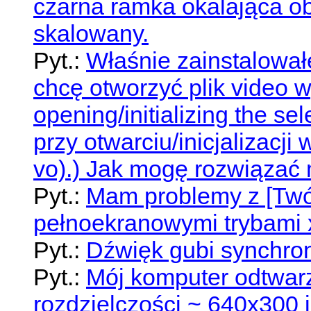
czarna ramka okalająca ob
skalowany.
Pyt.:
Właśnie zainstalowa
chcę otworzyć plik video w
opening/initializing the se
przy otwarciu/inicjalizacj
vo).) Jak mogę rozwiązać
Pyt.:
Mam problemy z [Twój
pełnoekranowymi trybami x
Pyt.:
Dźwięk gubi synchron
Pyt.:
Mój komputer odtwarz
rozdzielczości ~ 640x300 