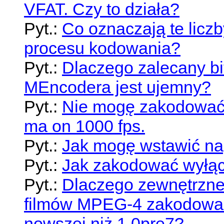
VFAT. Czy to działa?
Pyt.:
Co oznaczają te licz
procesu kodowania?
Pyt.:
Dlaczego zalecany bi
MEncodera jest ujemny?
Pyt.:
Nie mogę zakodować 
ma on 1000 fps.
Pyt.:
Jak mogę wstawić na
Pyt.:
Jak zakodować wyłąc
Pyt.:
Dlaczego zewnętrzne
filmów MPEG-4 zakodowa
nowszej niż 1.0pre7?