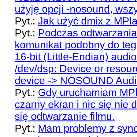
użyję opcji -nosound, wszy
Pyt.:
Jak użyć dmix z MPl
Pyt.:
Podczas odtwarzania 
komunikat podobny do teg
16-bit (Little-Endian) aud
/dev/dsp: Device or resour
device -> NOSOUND Audio: 
Pyt.:
Gdy uruchamiam MPla
czarny ekran i nic się nie
się odtwarzanie filmu.
Pyt.:
Mam problemy z synch