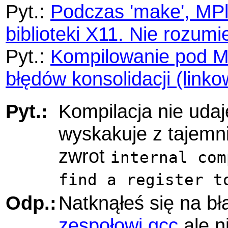
Pyt.:
Podczas 'make', MPl
biblioteki X11. Nie rozu
Pyt.:
Kompilowanie pod Ma
błędów konsolidacji (linko
Pyt.:
Kompilacja nie udaj
wyskakuje z tajemn
zwrot
internal com
find a register t
Odp.:
Natknąłeś się na b
zespołowi gcc
ale n