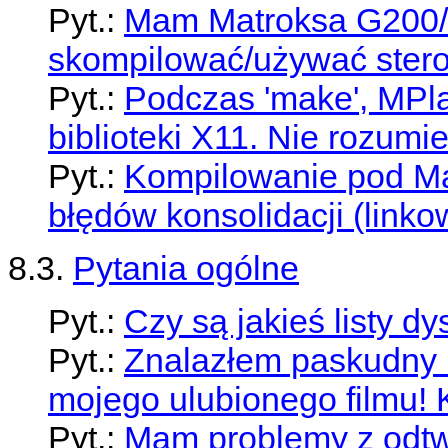
Pyt.:
Mam Matroksa G200/
skompilować/używać ster
Pyt.:
Podczas 'make', MPla
biblioteki X11. Nie rozum
Pyt.:
Kompilowanie pod Ma
błędów konsolidacji (linko
8.3.
Pytania ogólne
Pyt.:
Czy są jakieś listy 
Pyt.:
Znalazłem paskudny b
mojego ulubionego filmu!
Pyt.:
Mam problemy z odtw