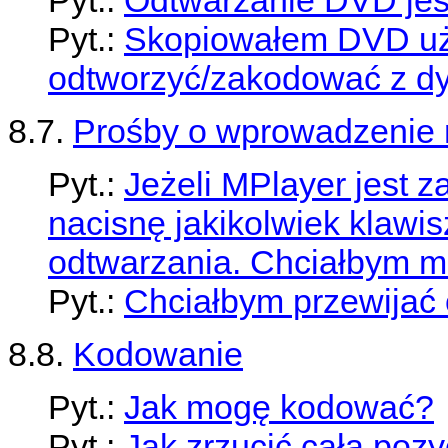
Pyt.:
Skopiowałem DVD uż
odtworzyć/zakodować z d
8.7.
Prośby o wprowadzenie 
Pyt.:
Jeżeli MPlayer jest z
nacisnę jakikolwiek klawi
odtwarzania. Chciałbym mó
Pyt.:
Chciałbym przewijać o
8.8.
Kodowanie
Pyt.:
Jak mogę kodować?
Pyt.:
Jak zrzucić całą poz