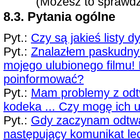
(Możesz to sprawd
8.3. Pytania ogólne
Pyt.:
Czy są jakieś listy 
Pyt.:
Znalazłem paskudny 
mojego ulubionego filmu
poinformować?
Pyt.:
Mam problemy z odt
kodeka ... Czy mogę ich
Pyt.:
Gdy zaczynam odtwar
następujący komunikat le