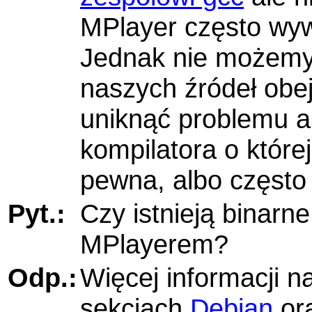
MPlayer
często wyw
Jednak nie możemy 
naszych źródeł obe
uniknąć problemu al
kompilatora o której
pewna, albo często 
Pyt.:
Czy istnieją binarn
MPlayerem
?
Odp.:
Więcej informacji n
sekcjach
Debian
or