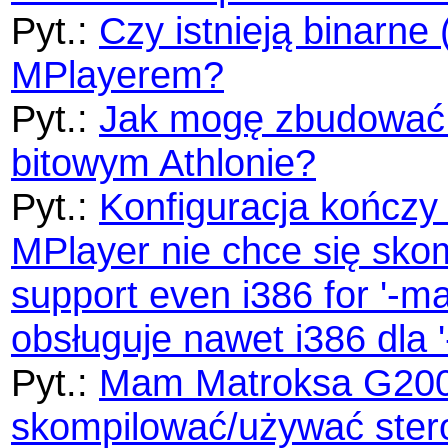
Pyt.:
Czy istnieją binarne
MPlayerem?
Pyt.:
Jak mogę zbudować 
bitowym Athlonie?
Pyt.:
Konfiguracja kończy
MPlayer nie chce się sko
support even i386 for '-ma
obsługuje nawet i386 dla '
Pyt.:
Mam Matroksa G200
skompilować/używać ster