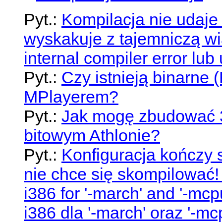
Pyt.:
Kompilacja nie udaje
wyskakuje z tajemniczą w
internal compiler error lub u
Pyt.:
Czy istnieją binarne
MPlayerem?
Pyt.:
Jak mogę zbudować 3
bitowym Athlonie?
Pyt.:
Konfiguracja kończy 
nie chce się skompilować!
i386 for '-march' and '-mc
i386 dla '-march' oraz '-mc