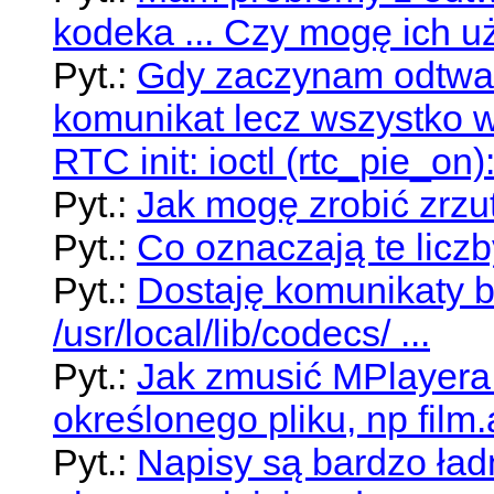
kodeka ... Czy mogę ich 
Pyt.:
Gdy zaczynam odtwar
komunikat lecz wszystko w
RTC init: ioctl (rtc_pie_on
Pyt.:
Jak mogę zrobić zrzu
Pyt.:
Co oznaczają te licz
Pyt.:
Dostaję komunikaty b
/usr/local/lib/codecs/ ...
Pyt.:
Jak zmusić MPlayera 
określonego pliku, np film.
Pyt.:
Napisy są bardzo ładn