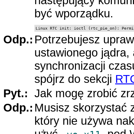
następujący komuni
być wporządku.
Linux RTC init: ioctl (rtc_pie_on): Permi
Odp.:
Potrzebujesz uprawn
ustawionego jądra
synchronizacji czas
spójrz do sekcji
RT
Pyt.:
Jak mogę zrobić zr
Odp.:
Musisz skorzystać z
który nie używa nak
użyć
, pod 