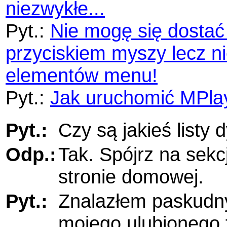
niezwykłe...
Pyt.:
Nie mogę się dosta
przyciskiem myszy lecz n
elementów menu!
Pyt.:
Jak uruchomić MPlay
Pyt.:
Czy są jakieś listy
Odp.:
Tak. Spójrz na sek
stronie domowej.
Pyt.:
Znalazłem paskudny
mojego ulubionego 