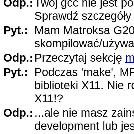
Odp.:
Twój gcc nie jest p
Sprawdź szczegół
Pyt.:
Mam Matroksa G20
skompilować/używa
Odp.:
Przeczytaj sekcję
m
Pyt.:
Podczas 'make',
MP
biblioteki X11. Nie
X11!?
Odp.:
...ale nie masz zai
development lub jes