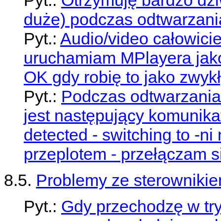
duże) podczas odtwarzani
Pyt.:
Audio/video całowici
uruchamiam MPlayera jako
OK gdy robię to jako zwyk
Pyt.:
Podczas odtwarzania f
jest następujący komunikat:
detected - switching to -ni
przeplotem - przełączam si
8.5.
Problemy ze sterownikie
Pyt.:
Gdy przechodzę w try