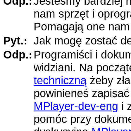
Odp.:
Jesteśmy bardziej n
nam sprzęt i opro
Pomagają one nam 
Pyt.:
Jak mogę zostać 
Odp.:
Programiści i doku
widziani. Na począt
techniczną
żeby zła
powinieneś zapisać 
MPlayer-dev-eng
i 
pomóc przy dokument