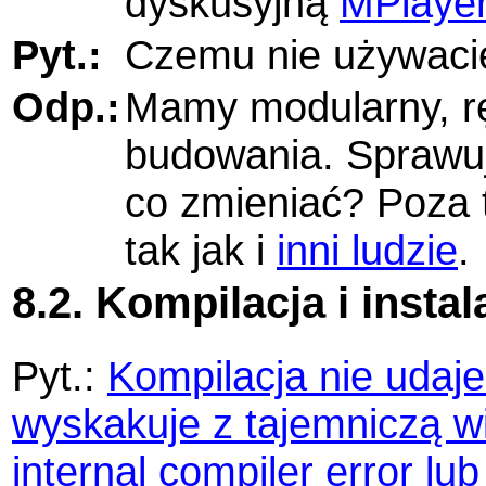
dyskusyjną
MPlaye
Pyt.:
Czemu nie używaci
Odp.:
Mamy modularny, r
budowania. Sprawuje
co zmieniać? Poza 
tak jak i
inni ludzie
.
8.2. Kompilacja i instal
Pyt.:
Kompilacja nie udaje
wyskakuje z tajemniczą w
internal compiler error lub 