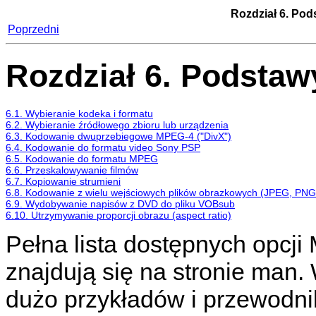
Rozdział 6. Po
Poprzedni
Rozdział 6. Podsta
6.1. Wybieranie kodeka i formatu
6.2. Wybieranie źródłowego zbioru lub urządzenia
6.3. Kodowanie dwuprzebiegowe MPEG-4 ("DivX")
6.4. Kodowanie do formatu video Sony PSP
6.5. Kodowanie do formatu MPEG
6.6. Przeskalowywanie filmów
6.7. Kopiowanie strumieni
6.8. Kodowanie z wielu wejściowych plików obrazkowych (JPEG, PNG,
6.9. Wydobywanie napisów z DVD do pliku VOBsub
6.10. Utrzymywanie proporcji obrazu (aspect ratio)
Pełna lista dostępnych opcji
znajdują się na stronie man.
dużo przykładów i przewodn