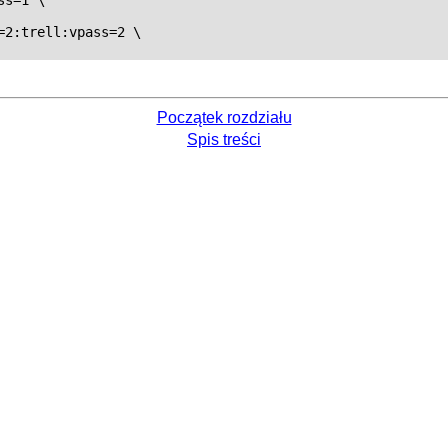
2:trell:vpass=2 \

Początek rozdziału
Spis treści