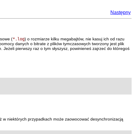
Następny
asowe (
*.log
) o rozmiarze kilku megabajtów, nie kasuj ich od razu
pomocy danych o bitrate z plików tymczasowych tworzony jest plik
Jeżeli pierwszy raz o tym słyszysz, powinieneś zajrzeć do któregoś
aż w niektórych przypadkach może zaowocować desynchronizacją