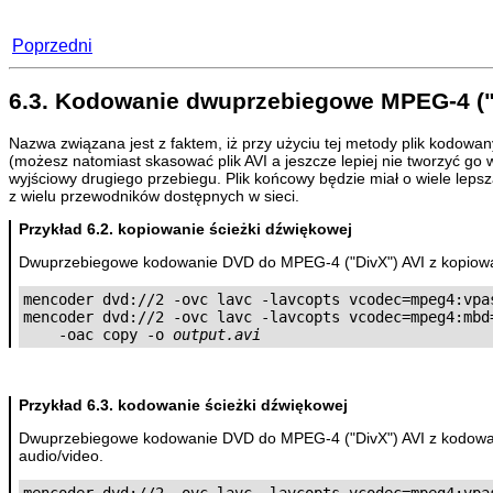
Poprzedni
6.3. Kodowanie dwuprzebiegowe MPEG-4 ("
Nazwa związana jest z faktem, iż przy użyciu tej metody plik kodowan
(możesz natomiast skasować plik AVI a jeszcze lepiej nie tworzyć go
wyjściowy drugiego przebiegu. Plik końcowy będzie miał o wiele lep
z wielu przewodników dostępnych w sieci.
Przykład 6.2. kopiowanie ścieżki dźwiękowej
Dwuprzebiegowe kodowanie DVD do MPEG-4 ("DivX") AVI z kopiowa
mencoder dvd://2 -ovc lavc -lavcopts vcodec=mpeg4:vpas
mencoder dvd://2 -ovc lavc -lavcopts vcodec=mpeg4:mbd=
    -oac copy -o 
output.avi
Przykład 6.3. kodowanie ścieżki dźwiękowej
Dwuprzebiegowe kodowanie DVD do MPEG-4 ("DivX") AVI z kodowan
audio/video.
mencoder dvd://2 -ovc lavc -lavcopts vcodec=mpeg4:vpas