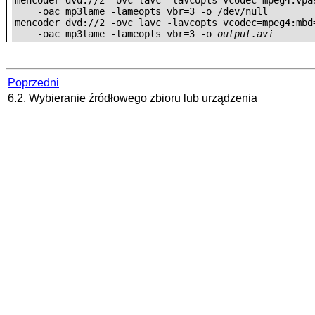
    -oac mp3lame -lameopts vbr=3 -o /dev/null

mencoder dvd://2 -ovc lavc -lavcopts vcodec=mpeg4:mbd=
    -oac mp3lame -lameopts vbr=3 -o 
output.avi
Poprzedni
6.2. Wybieranie źródłowego zbioru lub urządzenia