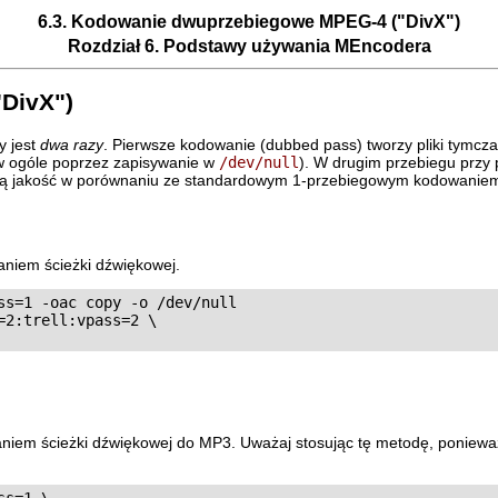
6.3. Kodowanie dwuprzebiegowe MPEG-4 ("DivX")
Rozdział 6. Podstawy używania
MEncodera
DivX")
y jest
dwa razy
. Pierwsze kodowanie (dubbed pass) tworzy pliki tymcz
 w ogóle poprzez zapisywanie w
/dev/null
). W drugim przebiegu przy 
szą jakość w porównaniu ze standardowym 1-przebiegowym kodowaniem. 
niem ścieżki dźwiękowej.
s=1 -oac copy -o /dev/null

2:trell:vpass=2 \

iem ścieżki dźwiękowej do MP3. Uważaj stosując tę metodę, poniew
s=1 \
