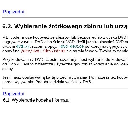
Poprzedni
6.2. Wybieranie źródłowego zbioru lub urz
MEncoder
może kodoważ ze zbiorów lub bezpośrednio z dysku DVD l
nagrywać z tytułu DVD albo ścieżki VCD. Jeśli już skopiowałeś DVD n
składni
dvd://
, razem z opcją
-dvd-device
po której następuje śc
domyślne
/dev/dvd
i
/dev/cdrom
nie są właściwe w Twoim systemie
Przy kodowaniu z DVD, często pożądanym jest wybranie do kodowania
od 1 do 4. Jest to zwłaszcza użyteczne gdy robisz kodowanie do wie
sceny.
Jeśli masz obsługiwaną kartę przechwytywania TV, możesz też kodowa
przechwytywania. Podobnie działa wejście z DVB.
Poprzedni
6.1. Wybieranie kodeka i formatu