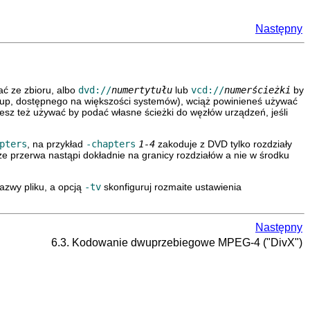
Następny
ć ze zbioru, albo
dvd://
numertytułu
lub
vcd://
numerścieżki
by
up
, dostępnego na większości systemów), wciąż powinieneś używać
sz też używać by podać własne ścieżki do węzłów urządzeń, jeśli
pters
, na przykład
-chapters
1-4
zakoduje z DVD tylko rozdziały
e przerwa nastąpi dokładnie na granicy rozdziałów a nie w środku
azwy pliku, a opcją
-tv
skonfiguruj rozmaite ustawienia
Następny
6.3. Kodowanie dwuprzebiegowe MPEG-4 ("DivX")