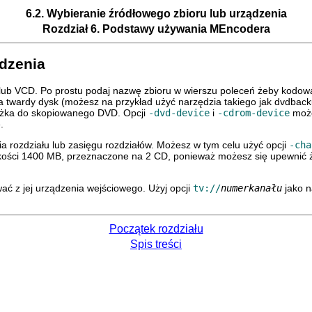
6.2. Wybieranie źródłowego zbioru lub urządzenia
Rozdział 6. Podstawy używania
MEncodera
ądzenia
ub VCD. Po prostu podaj nazwę zbioru w wierszu poleceń żeby kodowa
a twardy dysk (możesz na przykład użyć narzędzia takiego jak
dvdback
ieżka do skopiowanego DVD. Opcji
-dvd-device
i
-cdrom-device
może
.
 rozdziału lub zasięgu rozdziałów. Możesz w tym celu użyć opcji
-cha
lkości 1400 MB, przeznaczone na 2 CD, ponieważ możesz się upewnić ż
ć z jej urządzenia wejściowego. Użyj opcji
tv://
numerkanału
jako n
Początek rozdziału
Spis treści