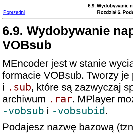
6.9. Wydobywanie n
Poprzedni
Rozdział 6. Po
6.9. Wydobywanie nap
VOBsub
MEncoder
jest w stanie wyci
formacie VOBsub. Tworzy je 
.sub
i
, które są zazwyczaj
.rar
archiwum
.
MPlayer
moż
-vobsub
-vobsubid
i
.
Podajesz nazwę bazową (tzn