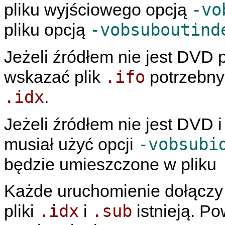
-vo
pliku wyjściowego opcją
-vobsuboutind
pliku opcją
Jeżeli źródłem nie jest DVD 
.ifo
wskazać plik
potrzebny
.idx
.
Jeżeli źródłem nie jest DVD 
-vobsubi
musiał użyć opcji
będzie umieszczone w pliku
Każde uruchomienie dołączy d
.idx
.sub
pliki
i
istnieją. P