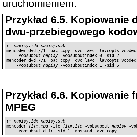
uruchomieniem.
Przykład 6.5. Kopiowanie
dwu-przebiegowego kodo
rm 
napisy.idx
napisy.sub
mencoder dvd://1 -oac copy -ovc lavc -lavcopts vcodec=
    -vobsubout 
napisy
 -vobsuboutindex 0 -sid 2

mencoder dvd://1 -oac copy -ovc lavc -lavcopts vcodec=
    -vobsubout 
napisy
 -vobsuboutindex 1 -sid 5
Przykład 6.6. Kopiowanie 
MPEG
rm 
napisy.idx
napisy.sub
mencoder 
film.mpg
 -ifo 
film.ifo
 -vobsubout 
napisy
 -vo
    -vobsuboutid fr -sid 1 -nosound -ovc copy