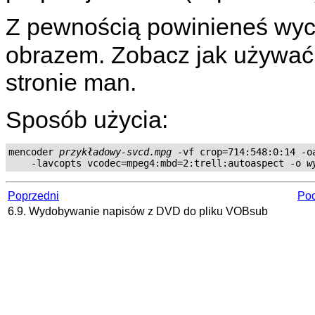
Z pewnością powinieneś wyci
obrazem. Zobacz jak używać 
stronie man.
Sposób użycia:
mencoder 
przykładowy-svcd.mpg
 -vf crop=714:548:0:14 -oa
    -lavcopts vcodec=mpeg4:mbd=2:trell:autoaspect -o 
w
Poprzedni
Poc
6.9. Wydobywanie napisów z DVD do pliku VOBsub