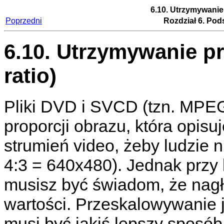
6.10. Utrzymywanie 
Poprzedni
Rozdział 6. Po
6.10. Utrzymywanie pr
ratio)
Pliki DVD i SVCD (tzn. MPEG
proporcji obrazu, która opis
strumień video, żeby ludzie n
4:3 = 640x480). Jednak przy
musisz być świadom, że nagł
wartości. Przeskalowywanie j
musi być jakiś lepszy sposób