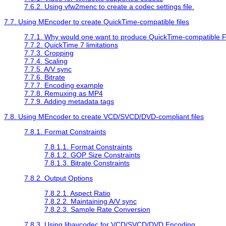
7.6.2. Using vfw2menc to create a codec settings file.
7.7. Using
MEncoder
to create
QuickTime
-compatible files
7.7.1. Why would one want to produce
QuickTime
-compatible F
7.7.2.
QuickTime
7 limitations
7.7.3. Cropping
7.7.4. Scaling
7.7.5. A/V sync
7.7.6. Bitrate
7.7.7. Encoding example
7.7.8. Remuxing as MP4
7.7.9. Adding metadata tags
7.8. Using
MEncoder
to create VCD/SVCD/DVD-compliant files
7.8.1. Format Constraints
7.8.1.1. Format Constraints
7.8.1.2. GOP Size Constraints
7.8.1.3. Bitrate Constraints
7.8.2. Output Options
7.8.2.1. Aspect Ratio
7.8.2.2. Maintaining A/V sync
7.8.2.3. Sample Rate Conversion
7.8.3. Using libavcodec for VCD/SVCD/DVD Encoding