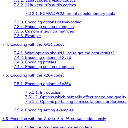
7.3.1.
libavcodec
's video codecs
7.3.2.
libavcodec
's audio codecs
7.3.2.1. PCM/ADPCM format supplementary table
7.3.3. Encoding options of libavcodec
7.3.4. Encoding setting examples
7.3.5. Custom inter/intra matrices
7.3.6. Example
7.4. Encoding with the
Xvid
codec
7.4.1. What options should I use to get the best results?
7.4.2. Encoding options of
Xvid
7.4.3. Encoding profiles
7.4.4. Encoding setting examples
7.5. Encoding with the
x264
codec
7.5.1. Encoding options of x264
7.5.1.1. Introduction
7.5.1.2. Options which primarily affect speed and quality
7.5.1.3. Options pertaining to miscellaneous preferences
7.5.2. Encoding setting examples
7.6. Encoding with the
Video For Windows
codec family
7.6.1. Video for Windows supported codecs