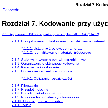
Rozdział 7. Kodo
Poprzedni
Rozdział 7. Kodowanie przy uży
7.1. Rippowanie DVD do wysokiej jakości pliku MPEG-4 ("DivX")
7.1.1. Przygotowanie do kodowania: Identyfikowanie materiału 
7.1.1.1. Ustalanie źródłowego framerate
7.1.1.2. Identyfikowanie materiału źródłowego
7.1.2. Stały kwantyzator a tryb wieloprzebiegowy
7.1.3. Ograniczenia efektywnego kodowania
7.1.4. Kadrowanie i skalowanie
7.1.5. Dobieranie rozdzielczości i bitrate
7.1.5.1. Obliczanie rozdzielczości
7.1.6. Filtrowanie
7.1.7. Przeplot i telecine
7.1.8. Encoding interlaced video
7.1.9. Notes on Audio/Video synchronization
7.1.10. Choosing the video codec
7.1.11. Audio