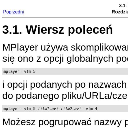
3.1.
Poprzedni
Rozdzia
3.1. Wiersz poleceń
MPlayer
używa skomplikowan
się ono z opcji globalnych p
mplayer -vfm 5
i opcji podanych po nazwach p
do podanego pliku/URLa/czeg
mplayer -vfm 5 
film1.avi
film2.avi
Możesz pogrupować nazwy 