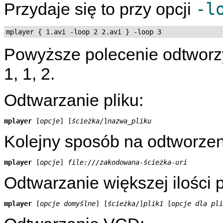
-l
Przydaje się to przy opcji
mplayer { 1.avi -loop 2 2.avi } -loop 3
Powyższe polecenie odtworzy pl
1, 1, 2.
Odtwarzanie pliku:
mplayer
 [
opcje
] [
ścieżka
/]
nazwa_pliku
Kolejny sposób na odtworzeni
mplayer
 [
opcje
] 
file:///zakodowana-ścieżka-uri
Odtwarzanie większej ilości p
mplayer
 [
opcje domyślne
] [
ścieżka
/]
plik1
 [
opcje dla pli