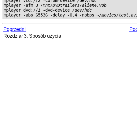
mplayer vcd://
2
 -cdrom-device 
/dev/hdc
mplayer -afm 3 
/mnt/DVDtrailers/alien4.vob
mplayer dvd://
1
 -dvd-device 
/dev/hdc
mplayer -abs 65536 -delay -0.4 -nobps 
~/movies/test.av
Poprzedni
Poc
Rozdział 3. Sposób użycia