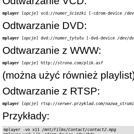
Odtwarzanie VCD:
mplayer
 [
opcje
] vcd://
numer_ścieżki
 [-cdrom-device 
/dev
Odtwarzanie DVD:
mplayer
 [
opcje
] dvd://
numer_tytułu
 [-dvd-device 
/dev/dv
Odtwarzanie z WWW:
mplayer
 [
opcje
] http://
strona.com/plik.asf
(można użyć również playlist
Odtwarzanie z RTSP:
mplayer
 [
opcje
] rtsp://
serwer.przyklad.com/nazwa_strumi
Przykłady:
mplayer -vo x11 
/mnt/Films/Contact/contact2.mpg