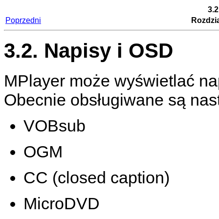
3.2
Poprzedni
Rozdzia
3.2. Napisy i OSD
MPlayer
może wyświetlać nap
Obecnie obsługiwane są nast
VOBsub
OGM
CC (closed caption)
MicroDVD