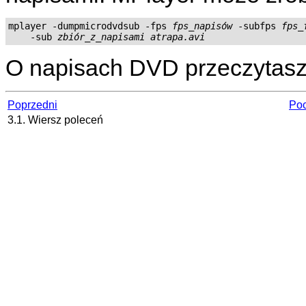
mplayer -dumpmicrodvdsub -fps 
fps_napisów
 -subfps 
fps_
    -sub 
zbiór_z_napisami
atrapa.avi
O napisach DVD przeczytasz
Poprzedni
Poc
3.1. Wiersz poleceń