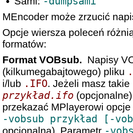
-dumpsami
Sami:
MEncoder
może zrzucić nap
Opcje wiersza poleceń różni
formatów:
Format VOBsub.
Napisy VO
(kilkumegabajtowego) pliku
.IFO
i/lub
. Jeżeli masz takie 
przykład.ifo
(opcjonalne)
przekazać
MPlayerowi
opcje
-vobsub przykład [-vo
-vob
opcjonalna). Parametr