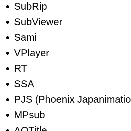
SubRip
SubViewer
Sami
VPlayer
RT
SSA
PJS (Phoenix Japanimatio
MPsub
AQTitle