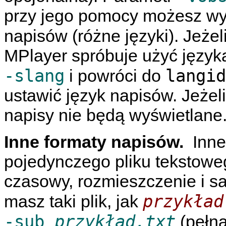
przy jego pomocy możesz wy
napisów (różne języki). Jeżel
MPlayer
spróbuje użyć język
-slang
langid
i powróci do
ustawić język napisów. Jeżel
napisy nie będą wyświetlane
Inne formaty napisów.
Inne
pojedynczego pliku tekstowe
czasowy, rozmieszczenie i sa
przykład
masz taki plik, jak
-sub
przykład.txt
(pełna