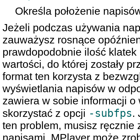
Określa położenie napisów
Jeżeli podczas używania na
zauważysz rosnące opóźnieni
prawdopodobnie ilość klatek 
wartości, do której zostały 
format ten korzysta z bezwz
wyświetlania napisów w odp
zawiera w sobie informacji o 
-subfps
skorzystać z opcji
.
ten problem, musisz ręcznie 
napisami.
MPlayer
może zrobi