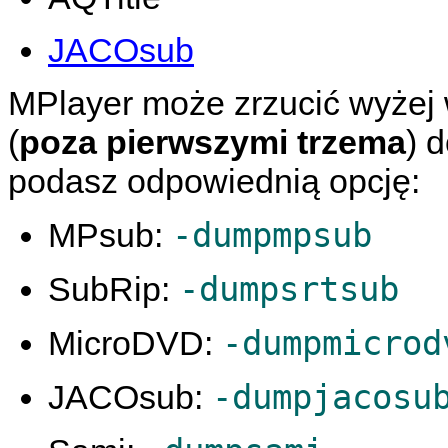
JACOsub
MPlayer
może zrzucić wyżej
(
poza pierwszymi trzema
) 
podasz odpowiednią opcję:
-dumpmpsub
MPsub:
-dumpsrtsub
SubRip:
-dumpmicrod
MicroDVD:
-dumpjacosu
JACOsub: