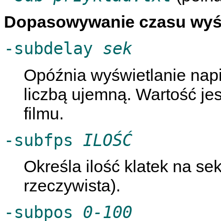
Dopasowywanie czasu wyświ
-subdelay
sek
Opóźnia wyświetlanie na
liczbą ujemną. Wartość je
filmu.
-subfps
ILOŚĆ
Określa ilość klatek na se
rzeczywista).
-subpos
0-100