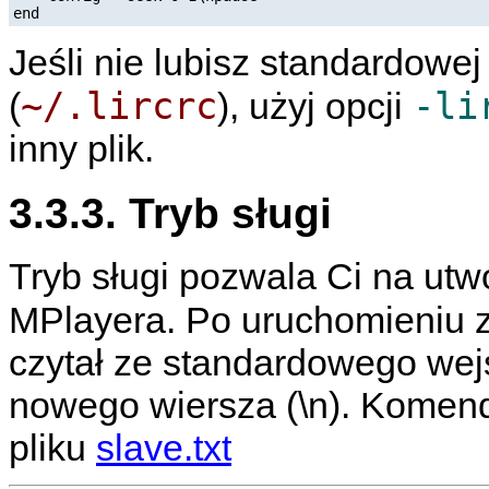
end
Jeśli nie lubisz standardowej l
~/.lircrc
-li
(
), użyj opcji
inny plik.
3.3.3. Tryb sługi
Tryb sługi pozwala Ci na utw
MPlayera
. Po uruchomieniu 
czytał ze standardowego we
nowego wiersza (\n). Komen
pliku
slave.txt