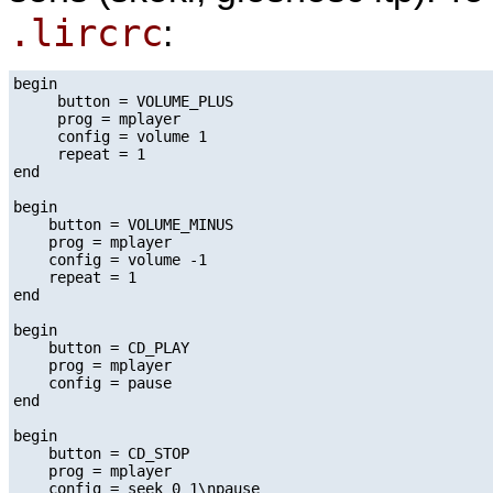
.lircrc
:
begin

     button = VOLUME_PLUS

     prog = mplayer

     config = volume 1

     repeat = 1

end

begin

    button = VOLUME_MINUS

    prog = mplayer

    config = volume -1

    repeat = 1

end

begin

    button = CD_PLAY

    prog = mplayer

    config = pause

end

begin

    button = CD_STOP

    prog = mplayer

    config = seek 0 1\npause
