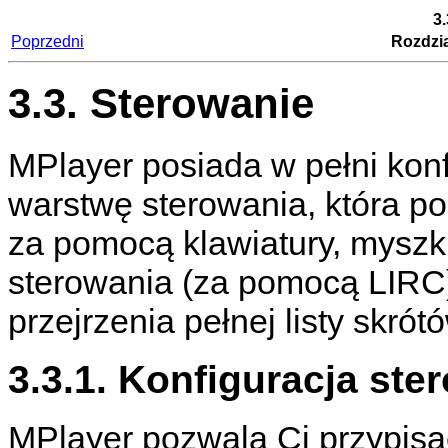
3.
Poprzedni
Rozdzia
3.3. Sterowanie
MPlayer
posiada w pełni kon
warstwę sterowania, która p
za pomocą klawiatury, myszki
sterowania (za pomocą LIRC)
przejrzenia pełnej listy skró
3.3.1. Konfiguracja ste
MPlayer
pozwala Ci przypisa