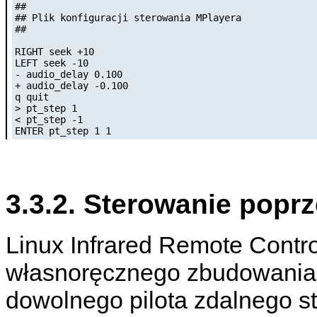
##

## Plik konfiguracji sterowania MPlayera

##

RIGHT seek +10

LEFT seek -10

- audio_delay 0.100

+ audio_delay -0.100

q quit

> pt_step 1

< pt_step -1

ENTER pt_step 1 1
3.3.2. Sterowanie popr
Linux Infrared Remote Contro
własnoręcznego zbudowania o
dowolnego pilota zdalnego st