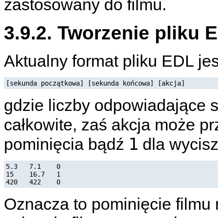
zastosowany do filmu.
3.9.2. Tworzenie pliku 
Aktualny format pliku EDL jes
[sekunda początkowa] [sekunda końcowa] [akcja]
gdzie liczby odpowiadające
całkowite, zaś akcja może p
1
pominięcia bądź
dla wycisz
5.3   7.1    0

15    16.7   1

Oznacza to pominięcie filmu 