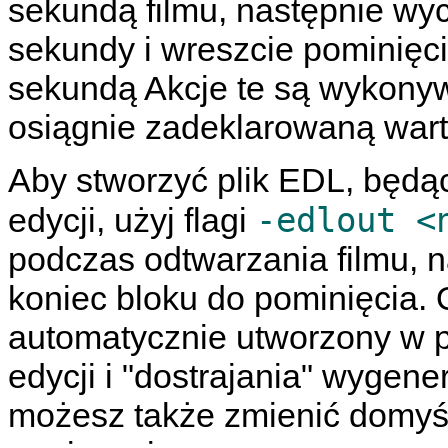
sekundą filmu, następnie wyc
sekundy i wreszcie pominięc
sekundą Akcje te są wykonywa
osiągnie zadeklarowaną wart
Aby stworzyć plik EDL, będą
-edlout <
edycji, użyj flagi
podczas odtwarzania filmu, n
koniec bloku do pominięcia.
automatycznie utworzony w p
edycji i "dostrajania" wygen
możesz także zmienić domyśl