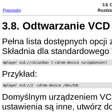
3.8.
Poprzedni
Rozdzia
3.8. Odtwarzanie VCD
Pełna lista dostępnych opcji 
Składnia dla standardowego 
mplayer vcd://
<ścieżka>
 [-cdrom-device 
<urządzenie>
]
Przykład:
mplayer vcd://2 -cdrom-device /dev/hdc
Domyślnym urządzeniem VC
ustawienia są inne, utwórz d