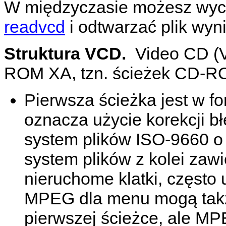
W międzyczasie możesz wyc
readvcd
i odtwarzać plik wy
Struktura VCD.
Video CD (V
ROM XA, tzn. ścieżek CD-RO
Pierwsza ścieżka jest w fo
oznacza użycie korekcji b
system plików ISO-9660 o 
system plików z kolei zaw
nieruchome klatki, częst
MPEG dla menu mogą takż
pierwszej ścieżce, ale M