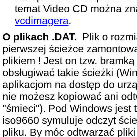
temat Video CD można zn
vcdimagera
.
O plikach .DAT.
Plik o rozm
pierwszej ścieżce zamontow
plikiem ! Jest on tzw. bram
obsługiwać takie ścieżki (W
aplikacjom na dostęp do urz
nie możesz kopiować ani odt
"śmieci"). Pod Windows jest 
iso9660 symuluje odczyt ści
pliku. By móc odtwarzać plik