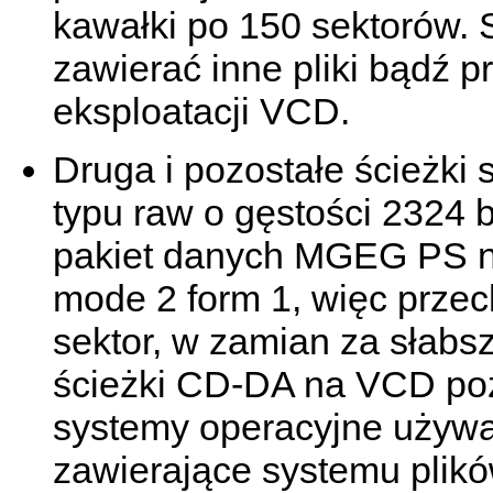
kawałki po 150 sektorów.
zawierać inne pliki bądź p
eksploatacji VCD.
Druga i pozostałe ścieżki
typu raw o gęstości 2324 
pakiet danych MGEG PS na 
mode 2 form 1, więc prze
sektor, w zamian za słabs
ścieżki CD-DA na VCD poz
systemy operacyjne używaj
zawierające systemu plik