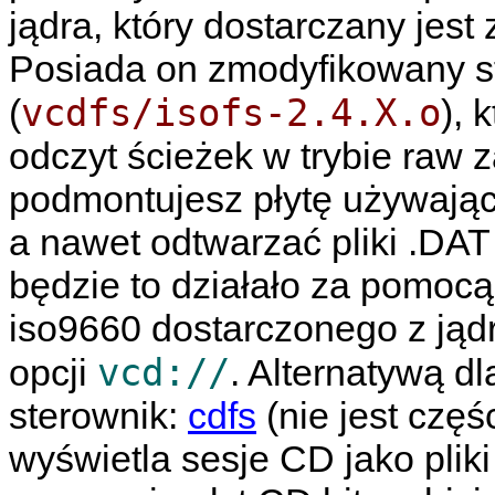
jądra, który dostarczany jes
Posiada on zmodyfikowany s
vcdfs/isofs-2.4.X.o
(
), 
odczyt ścieżek w trybie raw z
podmontujesz płytę używając
a nawet odtwarzać pliki .DA
będzie to działało za pomoc
iso9660 dostarczonego z jąd
vcd://
opcji
. Alternatywą d
sterownik:
cdfs
(nie jest częśc
wyświetla sesje CD jako plik