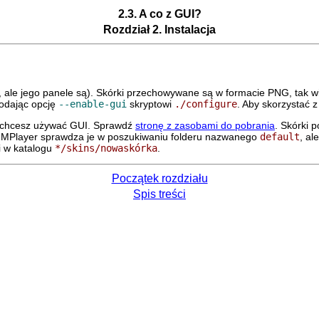
2.3. A co z GUI?
Rozdział 2. Instalacja
K, ale jego panele są). Skórki przechowywane są w formacie PNG, tak 
odając opcję
--enable-gui
skryptowi
./configure
. Aby skorzystać 
li chcesz używać GUI. Sprawdź
stronę z zasobami do pobrania
. Skórki 
.
MPlayer
sprawdza je w poszukiwaniu folderu nazwanego
default
, al
i w katalogu
*/skins/nowaskórka
.
Początek rozdziału
Spis treści