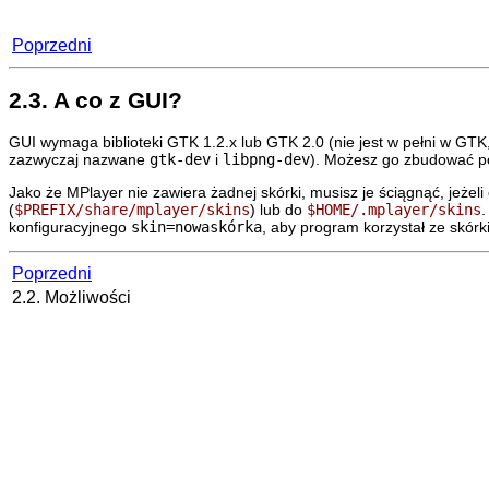
Poprzedni
2.3. A co z GUI?
GUI wymaga biblioteki GTK 1.2.x lub GTK 2.0 (nie jest w pełni w GT
zazwyczaj nazwane
gtk-dev
i
libpng-dev
). Możesz go zbudować p
Jako że
MPlayer
nie zawiera żadnej skórki, musisz je ściągnąć, jeże
(
$PREFIX/share/mplayer/skins
) lub do
$HOME/.mplayer/skins
konfiguracyjnego
skin=nowaskórka
, aby program korzystał ze skórk
Poprzedni
2.2. Możliwości