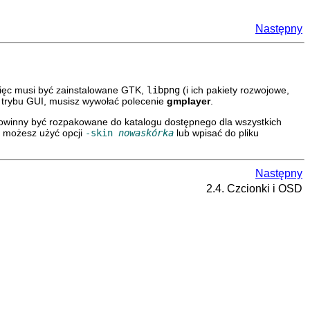
Następny
więc musi być zainstalowane GTK,
libpng
(i ich pakiety rozwojowe,
z trybu GUI, musisz wywołać polecenie
gmplayer
.
powinny być rozpakowane do katalogu dostępnego dla wszystkich
e możesz użyć opcji
-skin
nowaskórka
lub wpisać do pliku
Następny
2.4. Czcionki i OSD