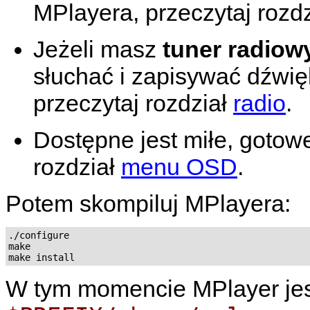
MPlayera
, przeczytaj rozd
Jeżeli masz
tuner radiow
słuchać i zapisywać dźwi
przeczytaj rozdział
radio
.
Dostępne jest miłe, gotow
rozdział
menu OSD
.
Potem skompiluj
MPlayera
:
./configure

make

W tym momencie
MPlayer
je