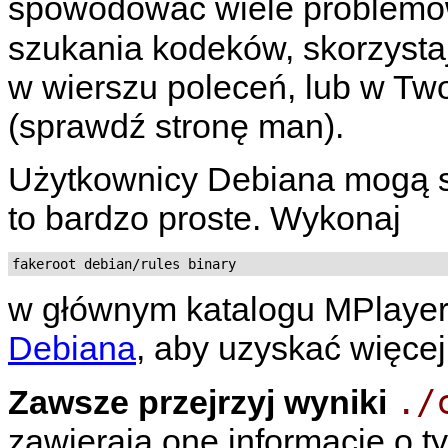
spowodować wiele problemów.
szukania kodeków, skorzystaj
w wierszu poleceń, lub w Tw
(sprawdź stronę man).
Użytkownicy Debiana mogą s
to bardzo proste. Wykonaj
fakeroot debian/rules binary
w głównym katalogu
MPlaye
Debiana
, aby uzyskać więcej 
./
Zawsze przejrzyj wyniki
zawierają one informacje o t