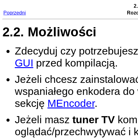
2
Poprzedni
Rozdz
2.2. Możliwości
Zdecyduj czy potrzebujesz 
GUI
przed kompilacją.
Jeżeli chcesz zainstalow
wspaniałego enkodera do w
sekcję
MEncoder
.
Jeżeli masz
tuner TV
komp
oglądać/przechwytywać i 