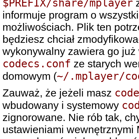
$PREFIX/share/mplayer
z
informuje program o wszystki
możliwościach. Plik ten potrz
będziesz chciał zmodyfikować
wykonywalny zawiera go już
codecs.conf
ze starych we
~/.mplayer/co
domowym (
cod
Zauważ, że jeżeli masz
co
wbudowany i systemowy
zignorowane. Nie rób tak, ch
ustawieniami wewnętrznymi