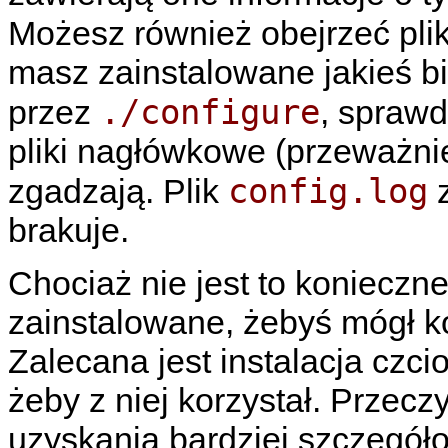
Możesz również obejrzeć pli
masz zainstalowane jakieś bi
./configure
przez
, spraw
pliki nagłówkowe (przeważnie 
config.log
zgadzają. Plik
z
brakuje.
Chociaż nie jest to konieczn
zainstalowane, żebyś mógł k
Zalecana jest instalacja czci
żeby z niej korzystał. Przeczy
uzyskania bardziej szczegóło