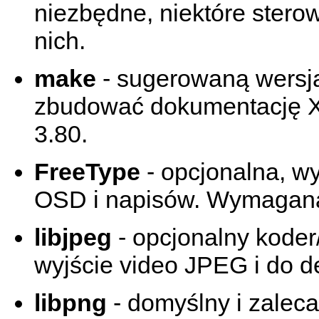
niezbędne, niektóre sterow
nich.
make
- sugerowaną wersją
zbudować dokumentację X
3.80.
FreeType
- opcjonalna, w
OSD i napisów. Wymagana j
libjpeg
- opcjonalny kode
wyjście video JPEG i do
libpng
- domyślny i zalec