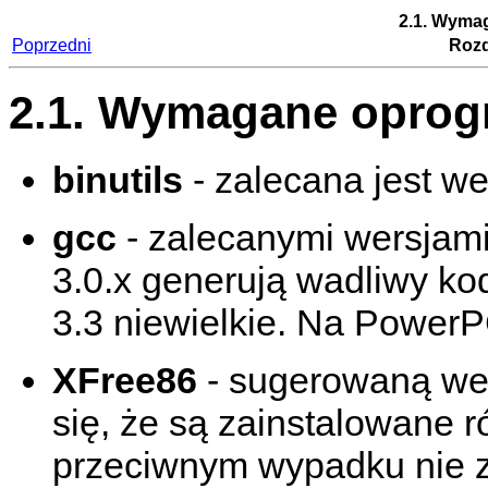
2.1. Wyma
Poprzedni
Rozdz
2.1. Wymagane opro
binutils
- zalecana jest w
gcc
- zalecanymi wersjami 
3.0.x generują wadliwy kod
3.3 niewielkie. Na PowerP
XFree86
- sugerowaną wer
się, że są zainstalowane 
przeciwnym wypadku nie za