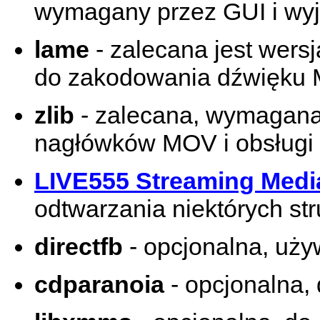
wymagany przez GUI i wy
lame
- zalecana jest wers
do zakodowania dźwięku
zlib
- zalecana, wymagan
nagłówków MOV i obsługi
LIVE555 Streaming Medi
odtwarzania niektórych s
directfb
- opcjonalna, uży
cdparanoia
- opcjonalna,