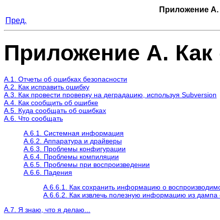
Приложение A.
Пред.
Приложение A. Как
A.1. Отчеты об ошибках безопасности
A.2. Как исправить ошибку
A.3. Как провести проверку на деградацию, используя Subversion
A.4. Как сообщить об ошибке
A.5. Куда сообщать об ошибках
A.6. Что сообщать
A.6.1. Системная информация
A.6.2. Аппаратура и драйверы
A.6.3. Проблемы конфигурации
A.6.4. Проблемы компиляции
A.6.5. Проблемы при воспроизведении
A.6.6. Падения
A.6.6.1. Как сохранить информацию о воспроизводи
A.6.6.2. Как извлечь полезную информацию из дампа 
A.7. Я знаю, что я делаю...