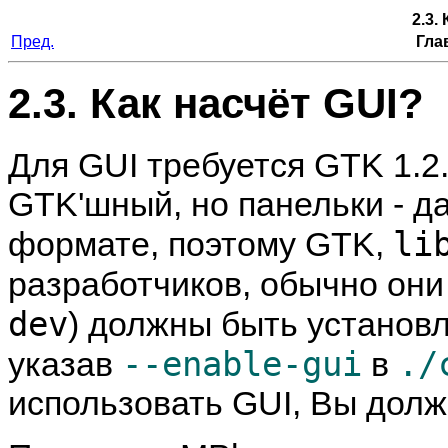
2.3.
Пред.
Гла
2.3. Как насчёт GUI?
Для GUI требуется GTK 1.2.
GTK'шный, но панельки - д
li
формате, поэтому GTK,
разработчиков, обычно он
dev
) должны быть установ
--enable-gui
./
указав
в
использовать GUI, Вы дол