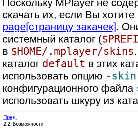
Поскольку
MPlayer
не соде
скачать их, если Вы хотите
page[страницу закачек]
. Он
$PREF
системный каталог (
$HOME/.mplayer/skins
в
default
каталог
в этих кат
-ski
использовать опцию
конфигурационного файла
использовать шкуру из кат
Пред.
2.2. Возможности: