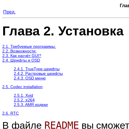
Гла
Пред.
Глава 2. Установка
2.1. Требуемые программы:
2.2. Возможности:
2.3. Как насчёт GUI?
2.4. Шрифты и OSD
2.4.1. TrueType шрифты
2.4.2. Растровые шрифты
2.4.3. OSD меню
2.5. Codec installation
2.5.1. Xvid
2.5.2.
x264
2.5.3. AMR кодеки
2.6. RTC
README
В файле
вы сможете