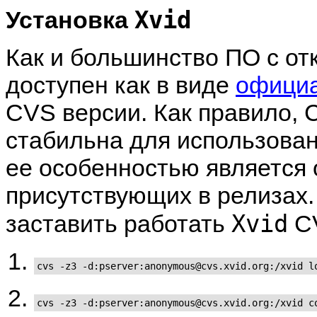
Xvid
Установка
Как и большинство ПО с от
доступен как в виде
официа
CVS версии. Как правило, 
стабильна для использовани
ее особенностью является 
присутствующих в релизах.
Xvid
заставить работать
C
cvs -z3 -d:pserver:anonymous@cvs.xvid.org:/xvid l
cvs -z3 -d:pserver:anonymous@cvs.xvid.org:/xvid c