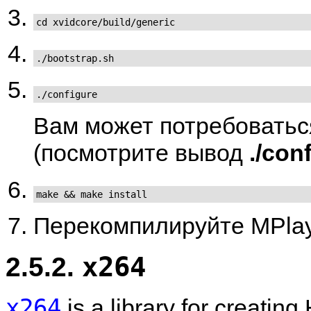
cd xvidcore/build/generic
./bootstrap.sh
./configure
Вам может потребоватьс
(посмотрите вывод
./con
make && make install
Перекомпилируйте
MPla
2.5.2.
x264
x264
is a library for creatin