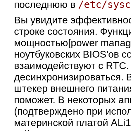
/etc/sysc
последнюю в
Вы увидите эффективнос
строке состояния. Функ
мощностью[power manage
ноутбуковских BIOS'ов с
взаимодействуют с RTC. 
десинхронизироваться. 
штекер внешнего питания
поможет. В некоторых а
(подтверждено при испо
материнской платой ALi