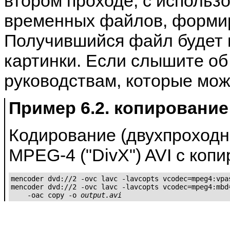
втором проходе, с использ
временных файлов, формир
Получившийся файл будет 
картинки. Если слышите об 
руководствам, которые мож
Пример 6.2. копировани
Кодирование (двухпроходн
MPEG-4 ("DivX") AVI с коп
mencoder dvd://2 -ovc lavc -lavcopts vcodec=mpeg4:vpas
mencoder dvd://2 -ovc lavc -lavcopts vcodec=mpeg4:mbd=
    -oac copy -o 
output.avi