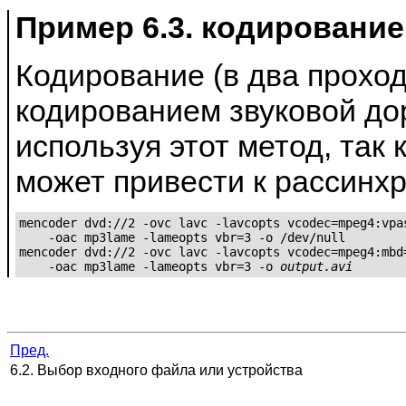
Пример 6.3. кодировани
Кодирование (в два проход
кодированием звуковой дор
используя этот метод, так 
может привести к рассинх
mencoder dvd://2 -ovc lavc -lavcopts vcodec=mpeg4:vpas
    -oac mp3lame -lameopts vbr=3 -o /dev/null

mencoder dvd://2 -ovc lavc -lavcopts vcodec=mpeg4:mbd=
    -oac mp3lame -lameopts vbr=3 -o 
output.avi
Пред.
6.2. Выбор входного файла или устройства