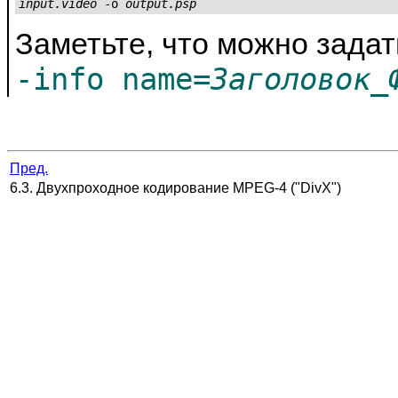
input.video
 -o 
output.psp
Заметьте, что можно задат
-info name=
Заголовок_
Пред.
6.3. Двухпроходное кодирование MPEG-4 ("DivX")