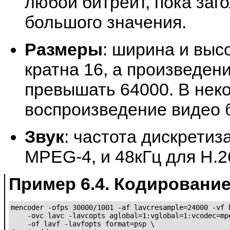
любой битрейт, пока заг
большого значения.
Размеры
: ширина и выс
кратна 16, а произведен
превышать 64000. В нек
воспроизведение видео 
Звук
: частота дискретиз
MPEG-4, и 48кГц для H.2
Пример 6.4. Кодировани
mencoder -ofps 30000/1001 -af lavcresample=24000 -vf h
    -ovc lavc -lavcopts aglobal=1:vglobal=1:vcodec=mpe