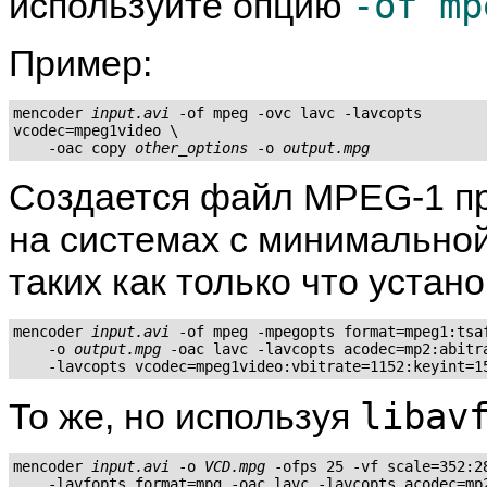
-of mp
используйте опцию
Пример:
mencoder 
input.avi
 -of mpeg -ovc lavc -lavcopts

vcodec=mpeg1video \

    -oac copy 
other_options
 -o 
output.mpg
Создается файл MPEG-1 пр
на системах с минимально
таких как только что уста
mencoder 
input.avi
 -of mpeg -mpegopts format=mpeg1:tsaf
    -o 
output.mpg
 -oac lavc -lavcopts acodec=mp2:abitra
libav
То же, но используя
mencoder 
input.avi
 -o 
VCD.mpg
 -ofps 25 -vf scale=352:28
    -lavfopts format=mpg -oac lavc -lavcopts acodec=mp2