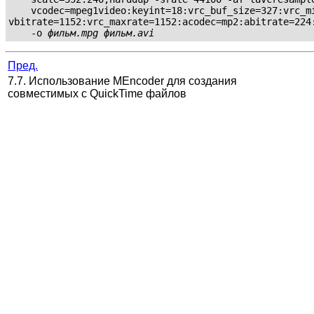
    vcodec=mpeg1video:keyint=18:vrc_buf_size=327:vrc_mi
vbitrate=1152:vrc_maxrate=1152:acodec=mp2:abitrate=224:
    -o 
фильм.mpg
фильм.avi
Пред.
7.7. Использование
MEncoder
для создания
совместимых с
QuickTime
файлов