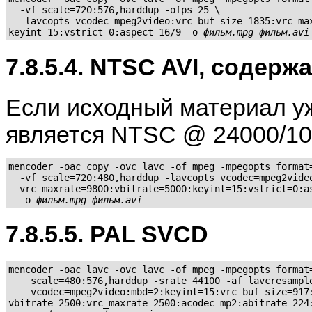
  -vf scale=720:576,harddup -ofps 25 \

  -lavcopts vcodec=mpeg2video:vrc_buf_size=1835:vrc_max
keyint=15:vstrict=0:aspect=16/9 -o 
фильм.mpg
фильм.avi
7.8.5.4. NTSC AVI, содерж
Если исходный материал уж
является NTSC @ 24000/100
mencoder -oac copy -ovc lavc -of mpeg -mpegopts format=
  -vf scale=720:480,harddup -lavcopts vcodec=mpeg2video
  vrc_maxrate=9800:vbitrate=5000:keyint=15:vstrict=0:as
  -o 
фильм.mpg
фильм.avi
7.8.5.5. PAL SVCD
mencoder -oac lavc -ovc lavc -of mpeg -mpegopts format=
    scale=480:576,harddup -srate 44100 -af lavcresample
    vcodec=mpeg2video:mbd=2:keyint=15:vrc_buf_size=917:
vbitrate=2500:vrc_maxrate=2500:acodec=mp2:abitrate=224: