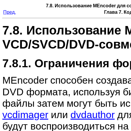
7.8. Использование
MEncoder
для с
Пред.
Глава 7. К
7.8. Использование
VCD/SVCD/DVD-совм
7.8.1. Ограничения ф
MEncoder
способен создав
DVD формата, используя б
файлы затем могут быть и
vcdimager
или
dvdauthor
для
будут воспроизводиться на