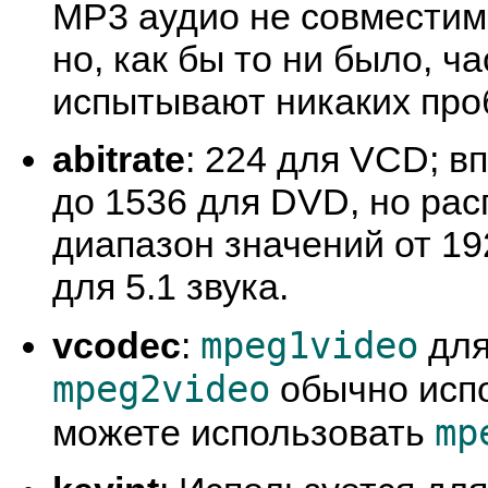
MP3 аудио не совместимо
но, как бы то ни было, ч
испытывают никаких про
abitrate
: 224 для VCD; в
до 1536 для DVD, но ра
диапазон значений от 192
для 5.1 звука.
mpeg1video
vcodec
:
для
mpeg2video
обычно испо
mp
можете использовать