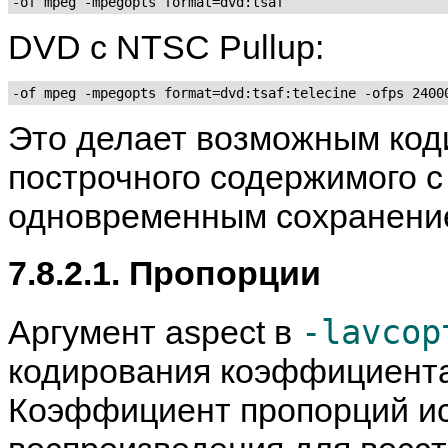
-of mpeg -mpegopts format=dvd:tsaf
DVD с NTSC Pullup:
-of mpeg -mpegopts format=dvd:tsaf:telecine -ofps 2400
Это делает возможным код
построчного содержимого с 
одновременным сохранени
7.8.2.1. Пропорции
-lavcop
Аргумент aspect в
кодирования коэффициента
Коэффициент пропорций ис