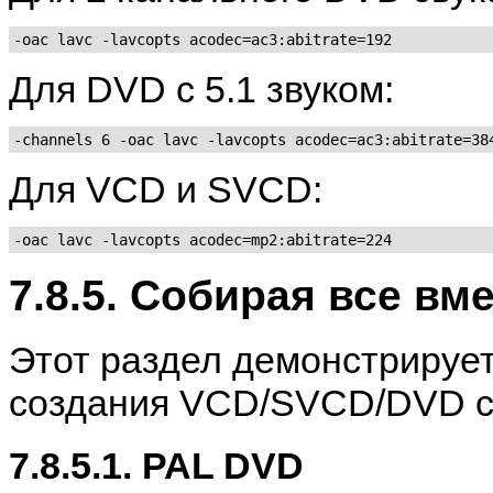
-oac lavc -lavcopts acodec=ac3:abitrate=192
Для DVD с 5.1 звуком:
-channels 6 -oac lavc -lavcopts acodec=ac3:abitrate=38
Для VCD и SVCD:
-oac lavc -lavcopts acodec=mp2:abitrate=224
7.8.5. Собирая все вм
Этот раздел демонстрируе
создания VCD/SVCD/DVD с
7.8.5.1. PAL DVD