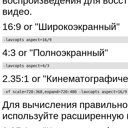
воспроизведения для восс
видео.
16:9 or "Широкоэкранный"
-lavcopts aspect=16/9
4:3 or "Полноэкранный"
-lavcopts aspect=4/3
2.35:1 or "Кинематографич
-vf scale=720:368,expand=720:480 -lavcopts aspect=16/9
Для вычисления правильно
используйте расширенную 