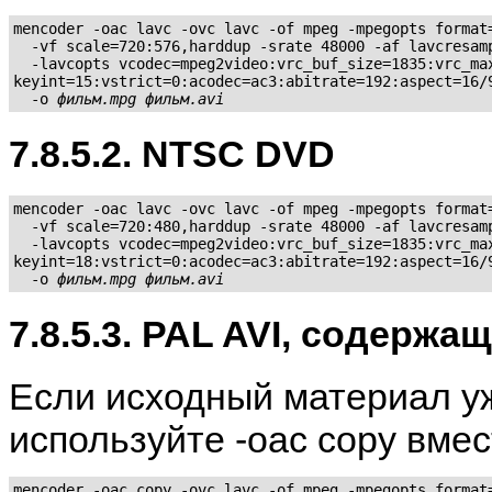
mencoder -oac lavc -ovc lavc -of mpeg -mpegopts format=
  -vf scale=720:576,harddup -srate 48000 -af lavcresamp
  -lavcopts vcodec=mpeg2video:vrc_buf_size=1835:vrc_max
keyint=15:vstrict=0:acodec=ac3:abitrate=192:aspect=16/9
  -o 
фильм.mpg
фильм.avi
7.8.5.2. NTSC DVD
mencoder -oac lavc -ovc lavc -of mpeg -mpegopts format=
  -vf scale=720:480,harddup -srate 48000 -af lavcresamp
  -lavcopts vcodec=mpeg2video:vrc_buf_size=1835:vrc_max
keyint=18:vstrict=0:acodec=ac3:abitrate=192:aspect=16/9
  -o 
фильм.mpg
фильм.avi
7.8.5.3. PAL AVI, содержа
Если исходный материал уж
используйте -oac copy вме
mencoder -oac copy -ovc lavc -of mpeg -mpegopts format=