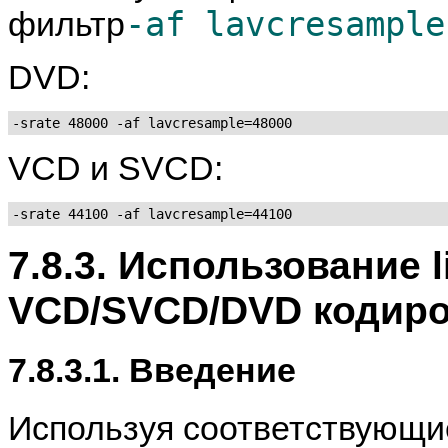
-af lavcresample
фильтр
DVD:
-srate 48000 -af lavcresample=48000
VCD и SVCD:
-srate 44100 -af lavcresample=44100
7.8.3. Использование 
VCD/SVCD/DVD кодир
7.8.3.1. Введение
Используя соответствующи