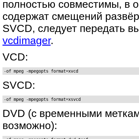
полностью совместимы, в о
содержат смещений развёрт
SVCD, следует передать в
vcdimager
.
VCD:
-of mpeg -mpegopts format=xvcd
SVCD:
-of mpeg -mpegopts format=xsvcd
DVD (с временными меткам
возможно):