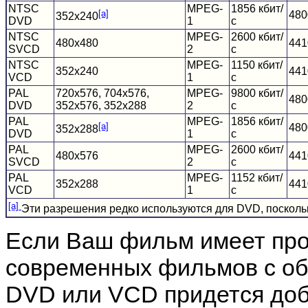
NTSC
MPEG-
1856 кбит/
[a]
480
352x240
DVD
1
с
NTSC
MPEG-
2600 кбит/
480x480
441
SVCD
2
с
NTSC
MPEG-
1150 кбит/
352x240
441
VCD
1
с
PAL
720x576, 704x576,
MPEG-
9800 кбит/
480
DVD
352x576, 352x288
2
с
PAL
MPEG-
1856 кбит/
[a]
480
352x288
DVD
1
с
PAL
MPEG-
2600 кбит/
480x576
441
SVCD
2
с
PAL
MPEG-
1152 кбит/
352x288
441
VCD
1
с
[a]
Эти разрешения редко используются для DVD, поскольк
Если Ваш фильм имеет про
современных фильмов с об
DVD или VCD придется доб