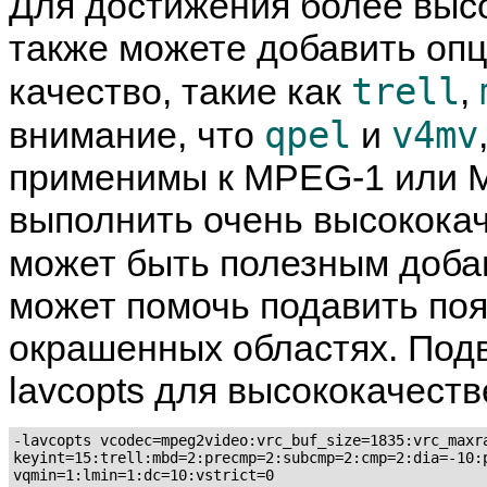
Для достижения более высо
также можете добавить опц
trell
качество, такие как
,
qpel
v4mv
внимание, что
и
применимы к MPEG-1 или M
выполнить очень высокока
может быть полезным доб
может помочь подавить поя
окрашенных областях. Подв
lavcopts для высококачест
-lavcopts vcodec=mpeg2video:vrc_buf_size=1835:vrc_maxra
keyint=15:trell:mbd=2:precmp=2:subcmp=2:cmp=2:dia=-10:p