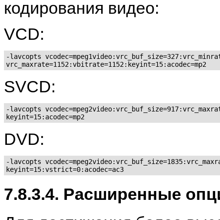
кодирования видео:
VCD:
-lavcopts vcodec=mpeg1video:vrc_buf_size=327:vrc_minrat
SVCD:
-lavcopts vcodec=mpeg2video:vrc_buf_size=917:vrc_maxrat
DVD:
-lavcopts vcodec=mpeg2video:vrc_buf_size=1835:vrc_maxra
7.8.3.4. Расширенные опц