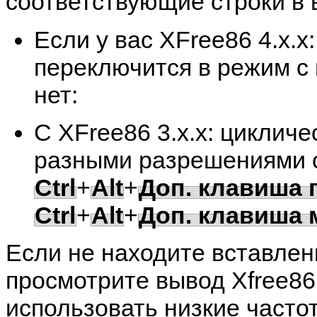
соответствующие строки в
Если у вас XFree86 4.x.x
переключится в режим с
нет:
C XFree86 3.x.x: циклич
разными разрешениями 
Ctrl
+
Alt
+
Доп. клавиша
Ctrl
+
Alt
+
Доп. клавиша 
Если не находите вставле
просмотрите вывод Xfree86
использовать низкие часто