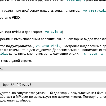
е к различным драйверам видео вывода, например:
-vo vesa:vidi
уется с
VIDIX
.
ме карт nVidia с драйвером
-vo cvidix
).
режим и быть способным сообщить VIDIX некоторые видео характе
стве
подустройства
(
-vo vesa:vidix
), настройка видеорежима п
те же ключи, что и для vo_server. Дополнительно он понимает клю
vidix
дополнительно понимает следующие опции:
-fs -zoom -x 
к командной строке:
vi
 -bpp 32 
file.avi
ринудительно запускается указанный драйвер и результат может быт
работает и
MPlayer
не использует его автоматически. Пожалуйста, с
ределения драйвера.