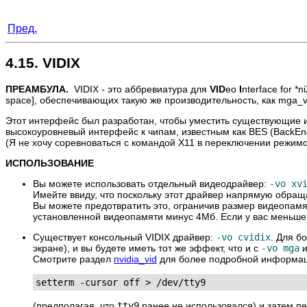
Пред.
4.15. VIDIX
ПРЕАМБУЛА.
VIDIX
- это аббревиатура для
VID
eo
I
nterface for *ni
space], обеспечивающих такую же производительность, как mga_v
Этот интерфейс был разработан, чтобы уместить существующие ин
высокоуровневый интерфейс к чипам, известным как BES (BackEnd
(Я не хочу соревноваться с командой X11 в переключении режимо
ИСПОЛЬЗОВАНИЕ
Вы можете использовать отдельный видеодрайвер:
-vo xv
Имейте ввиду, что поскольку этот драйвер напрямую обращ
Вы можете предотвратить это, ограничив размер видеопамят
установленной видеопамяти минус 4Мб. Если у вас меньше
Существует консольный VIDIX драйвер:
-vo cvidix
. Для б
экране), и вы будете иметь тот же эффект, что и с
-vo mga
и
Смотрите раздел
nvidia_vid
для более подробной информаци
setterm -cursor off > /dev/tty9
(предполагая, что
tty9
ранее не использовался) и затем п