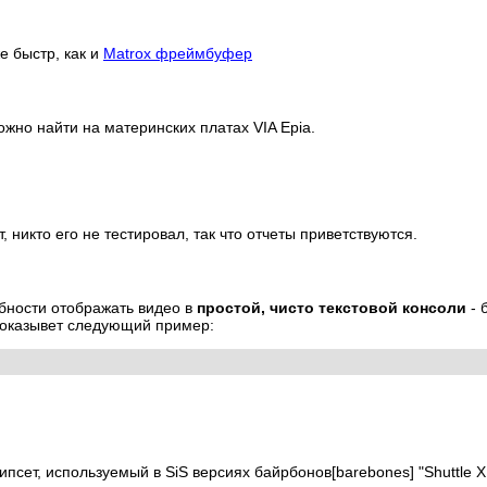
е быстр, как и
Matrox фреймбуфер
ожно найти на материнских платах VIA Epia.
никто его не тестировал, так что отчеты приветствуются.
обности отображать видео в
простой, чисто текстовой консоли
- 
 показывет следующий пример:
псет, используемый в SiS версиях байрбонов[barebones] "Shuttle X