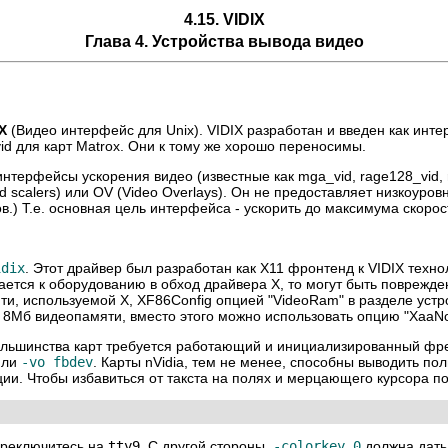
4.15. VIDIX
Глава 4. Устройства вывода видео
X
(Видео интерфейс для Unix). VIDIX разработан и введен как инт
id для карт Matrox. Они к тому же хорошо переносимы.
терфейсы ускорения видео (известные как mga_vid, rage128_vid, 
 scalers) или OV (Video Overlays). Он не предоставляет низкоуро
в.) Т.е. основная цель интерфейса - ускорить до максимума скоро
idix
. Этот драйвер был разработан как X11 фронтенд к VIDIX техно
ается к оборудованию в обход драйвера X, то могут быть поврежд
и, используемой X, XF86Config опцией "VideoRam" в разделе устро
 8Мб видеопамяти, вместо этого можно использовать опцию "XaaNo
ольшинства карт требуется работающий и инициализированный фр
ли
-vo fbdev
. Карты nVidia, тем не менее, способны выводить по
и. Чтобы избавиться от такста на полях и мерцающего курсора п
ереключитесь на
tty9
. С другой стороны,
-colorkey 0
должна дать