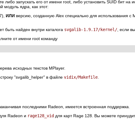
те либо запускать его от имени root, либо установить SUID бит н
й модуль ядра, как этот:
7),
ИЛИ
версию, созданную Alex специально для использования с
M
ет быть найден внутри каталога
svgalib-1.9.17/kernel/
, если в
олните от имени root команду
ерева исходных текстов
MPlayer
.
троку "svgalib_helper" в файле
vidix/Makefile
.
 заканчивая последними Radeon, имеется встроенная поддержка.
для Radeon и
rage128_vid
для карт Rage 128. Вы можете принудит