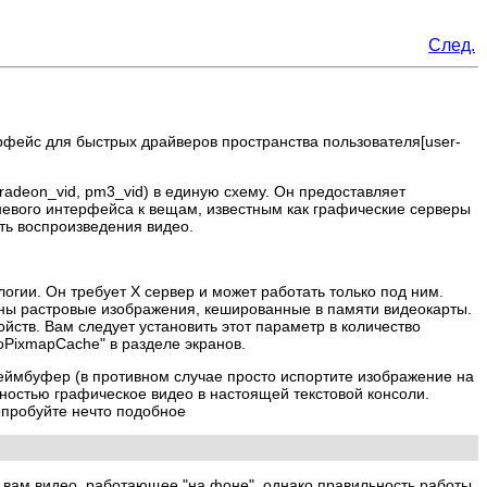
След.
ерфейс для быстрых драйверов пространства пользователя[user-
radeon_vid, pm3_vid) в единую схему. Он предоставляет
вневого интерфейса к вещам, известным как графические серверы
сть воспроизведения видео.
логии. Он требует X сервер и может работать только под ним.
ены растровые изображения, кешированные в памяти видеокарты.
йств. Вам следует установить этот параметр в количество
PixmapCache" в разделе экранов.
еймбуфер (в противном случае просто испортите изображение на
лностью графическое видео в настоящей текстовой консоли.
опробуйте нечто подобное
 вам видео, работающее "на фоне", однако правильность работы