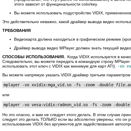
этого зависит от функцинальности colorkey.
Вы можете использовать подустройство VIDIX, примененно
Это действительно неважно, какой драйвер вывода видео использ
ТРЕБОВАНИЯ
Видеокарта должна находиться в графическом режиме (кро
Драйвер вывода видео
MPlayer
должен знать текущий видео
СПОСОБЫ ИСПОЛЬЗОВАНИЯ.
Когда VIDIX используется в каче
Следовательно, вы можете передать в командную строку
MPlayer
использовать этот ключ с VIDIX как минимум для карт ATI).
-vo x
Вы можете напрямую указать VIDIX драйвер третьим параметром 
mplayer -vo xvidix:mga_vid.so -fs -zoom -double 
file.a
или
mplayer -vo vesa:vidix:radeon_vid.so -fs -zoom -double
Но это опасно, и вам не следует этого делать. В этом случае п
следует это делать ТОЛЬКО если вы абсолютно уверены, что он 
использование VIDIX без аргументов для задействования автооп