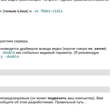
x
(
только Linux
) и
-vo fbdev:vidix
.
ристики сервера.
роизводится драйвером вывода видео (короче говоря
vo_server
).
ч
-double
как глобально видимый параметр. (Я рекомендую
-y -double
.
ь непредсказуемым (он может
подвесить
ваш компьютер). Вам
ообщите об этом разработчикам. Правильный путь -