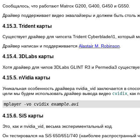
Сообщалось, что работают Matrox G200, G400, G450 и G550.
Драйвер поддерживает видео эквалайзеры и должем быть столь ж
4.15.3. Trident карты
Существует драйвер для чипсета Trident Cyberblade/i1, который м
Драйвер написан и поддерживается
Alastair M. Robinson
.
4.15.4. 3DLabs карты
Хотя драйвер для чипов 3DLabs GLINT R3 и Permedia3 существует, 
4.15.5. nVidia карты
Уникальная особенность драйвера nvidia_vid заключается в спос
цели мы будем использовать драйвер вывода видео
cvidix
, как
mplayer -vo cvidix 
example.avi
4.15.6. SiS карты
Это, как и nvidia_vid, весьма экспериментальный код.
Он тестировался на SiS 650/651/740 (наиболее распространный чи