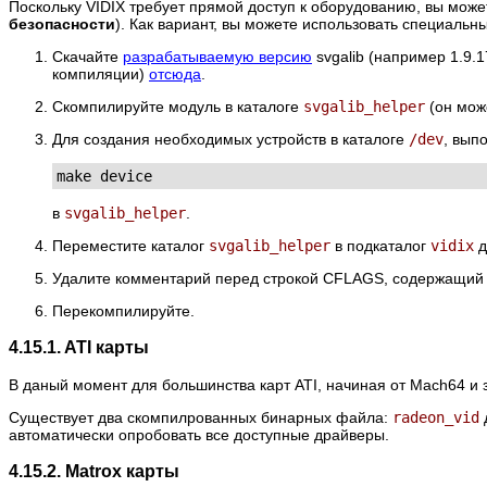
Поскольку VIDIX требует прямой доступ к оборудованию, вы може
безопасности
). Как вариант, вы можете использовать специальны
Скачайте
разрабатываемую версию
svgalib (например 1.9.1
компиляции)
отсюда
.
Скомпилируйте модуль в каталоге
svgalib_helper
(он мож
Для создания необходимых устройств в каталоге
/dev
, вып
make device
в
svgalib_helper
.
Переместите каталог
svgalib_helper
в подкаталог
vidix
д
Удалите комментарий перед строкой CFLAGS, содержащий с
Перекомпилируйте.
4.15.1. ATI карты
В даный момент для большинства карт ATI, начиная от Mach64 и
Существует два скомпилрованных бинарных файла:
radeon_vid
автоматически опробовать все доступные драйверы.
4.15.2. Matrox карты