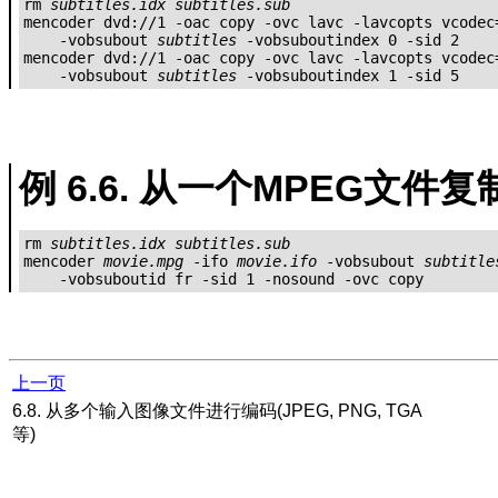
rm 
subtitles.idx
subtitles.sub
mencoder dvd://1 -oac copy -ovc lavc -lavcopts vcodec=
    -vobsubout 
subtitles
 -vobsuboutindex 0 -sid 2

mencoder dvd://1 -oac copy -ovc lavc -lavcopts vcodec=
    -vobsubout 
subtitles
 -vobsuboutindex 1 -sid 5
例 6.6. 从一个MPEG文件
rm 
subtitles.idx
subtitles.sub
mencoder 
movie.mpg
 -ifo 
movie.ifo
 -vobsubout 
subtitle
上一页
6.8. 从多个输入图像文件进行编码(JPEG, PNG, TGA
等)