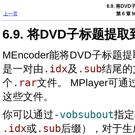
6.9. 将D
上一页
第 6 章
M
6.9. 将DVD子标题提取
MEncoder
能将DVD子标题提
.idx
.sub
是一对由
及
结尾的
.rar
个
文件。
MPlayer
可通
这些文件。
-vobsubout
你可以通过
指定
.idx
.sub
或
后缀），对于生