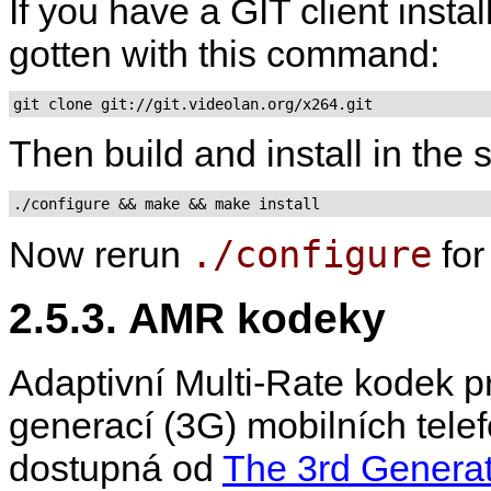
If you have a GIT client insta
gotten with this command:
git clone git://git.videolan.org/x264.git
Then build and install in the
./configure && make && make install
./configure
Now rerun
fo
2.5.3. AMR kodeky
Adaptivní Multi-Rate kodek pr
generací (3G) mobilních tele
dostupná od
The 3rd Generat