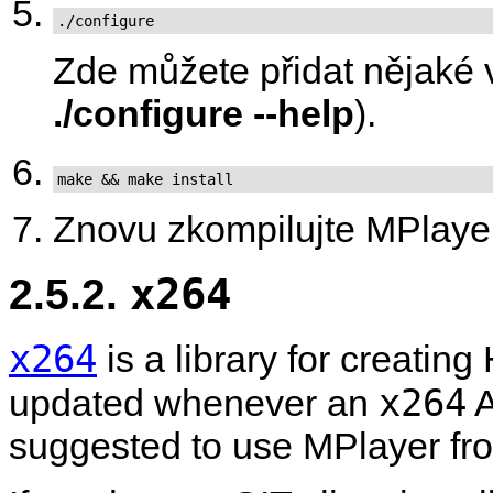
./configure
Zde můžete přidat nějaké v
./configure --help
).
make && make install
Znovu zkompilujte
MPlaye
2.5.2.
x264
x264
is a library for creatin
x264
updated whenever an
A
suggested to use
MPlayer
fr