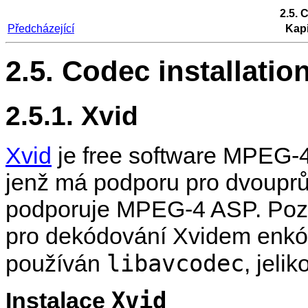
2.5. 
Předcházející
Kapi
2.5. Codec installatio
2.5.1. Xvid
Xvid
je free software MPEG-4
jenž má podporu pro dvoupr
podporuje MPEG-4 ASP. Poz
pro dekódování Xvidem enkó
libavcodec
používán
, jeli
Xvid
Instalace