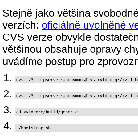
Stejně jako většina svobodn
verzích:
oficiálně uvolněné ve
CVS verze obvykle dostatečně 
většinou obsahuje opravy chy
uvádíme postup pro zprovoz
cvs -z3 -d:pserver:anonymous@cvs.xvid.org:/xvid l
cvs -z3 -d:pserver:anonymous@cvs.xvid.org:/xvid c
cd xvidcore/build/generic
./bootstrap.sh