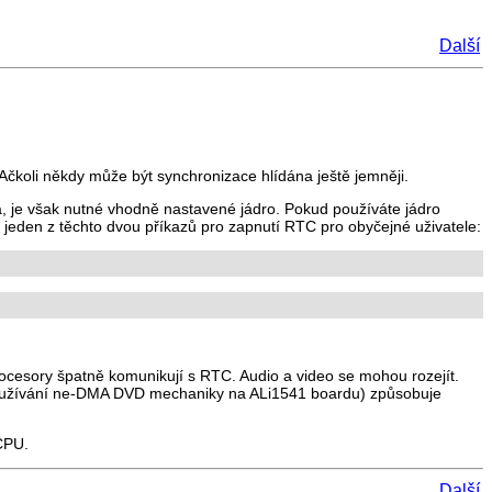
Další
Ačkoli někdy může být synchronizace hlídána ještě jemněji.
, je však nutné vhodně nastavené jádro. Pokud používáte jádro
e jeden z těchto dvou příkazů pro zapnutí RTC pro obyčejné uživatele:
esory špatně komunikují s RTC. Audio a video se mohou rozejít.
používání ne-DMA DVD mechaniky na ALi1541 boardu) způsobuje
CPU.
Další