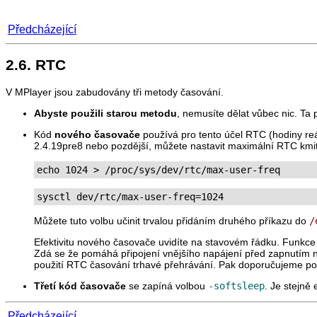
Předcházející
2.6. RTC
V
MPlayer
jsou zabudovány tři metody časování.
Abyste použili starou metodu
, nemusíte dělat vůbec nic. Ta
Kód
nového časovače
používá pro tento účel RTC (hodiny re
2.4.19pre8 nebo pozdější, můžete nastavit maximální RTC kmi
echo 1024 > /proc/sys/dev/rtc/max-user-freq
sysctl dev/rtc/max-user-freq=1024
Můžete tuto volbu učinit trvalou přidáním druhého příkazu do
/
Efektivitu nového časovače uvidíte na stavovém řádku. Funkc
Zdá se že pomáhá připojení vnějšího napájení před zapnutím
použití RTC časování trhavé přehrávání. Pak doporučujeme pou
Třetí kód časovače
se zapíná volbou
-softsleep
. Je stejně
Předcházející