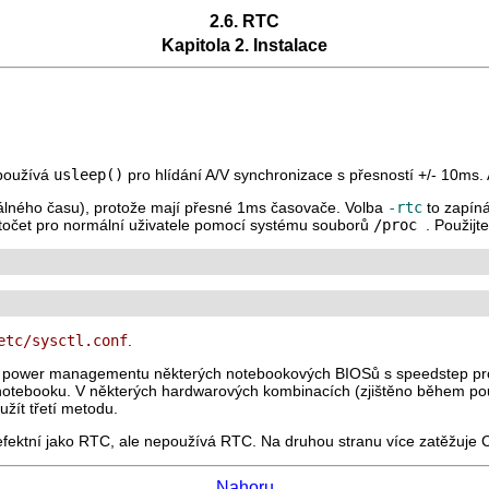
2.6. RTC
Kapitola 2. Instalace
 používá
usleep()
pro hlídání A/V synchronizace s přesností +/- 10ms. 
álného času), protože mají přesné 1ms časovače. Volba
-rtc
to zapíná
točet pro normální uživatele pomocí systému souborů
/proc
. Použijt
etc/sysctl.conf
.
e power managementu některých notebookových BIOSů s speedstep proc
 notebooku. V některých hardwarových kombinacích (zjištěno během 
žít třetí metodu.
 efektní jako RTC, ale nepoužívá RTC. Na druhou stranu více zatěžuje 
Nahoru