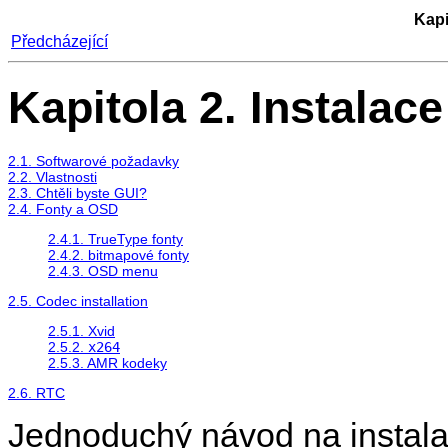
Kapi
Předcházející
Kapitola 2. Instalace
2.1. Softwarové požadavky
2.2. Vlastnosti
2.3. Chtěli byste GUI?
2.4. Fonty a OSD
2.4.1. TrueType fonty
2.4.2. bitmapové fonty
2.4.3. OSD menu
2.5. Codec installation
2.5.1. Xvid
2.5.2.
x264
2.5.3. AMR kodeky
2.6. RTC
Jednoduchý návod na instala