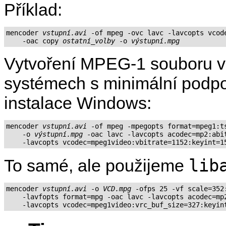
Příklad:
mencoder 
vstupní.avi
 -of mpeg -ovc lavc -lavcopts vcode
    -oac copy 
ostatní_volby
 -o 
výstupní.mpg
Vytvoření MPEG-1 souboru v
systémech s minimální podpor
instalace Windows:
mencoder 
vstupní.avi
 -of mpeg -mpegopts format=mpeg1:ts
    -o 
výstupní.mpg
 -oac lavc -lavcopts acodec=mp2:abit
lib
To samé, ale použijeme
mencoder 
vstupní.avi
 -o 
VCD.mpg
 -ofps 25 -vf scale=352:
    -lavfopts format=mpg -oac lavc -lavcopts acodec=mp2