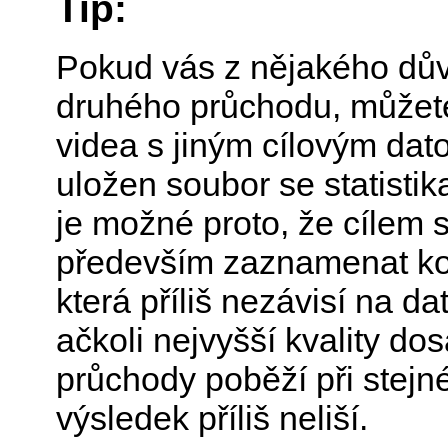
Tip:
Pokud vás z nějakého dův
druhého průchodu, můžete
videa s jiným cílovým dat
uložen soubor se statisti
je možné proto, že cílem s
především zaznamenat ko
která příliš nezávisí na d
ačkoli nejvyšší kvality d
průchody poběží při stejn
výsledek příliš neliší.