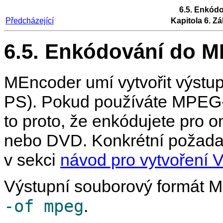
6.5. Enkód
Předcházející
Kapitola 6. Zá
6.5. Enkódování do 
MEncoder
umí vytvořit výst
PS). Pokud používáte MPEG-
to proto, že enkódujete pro
nebo DVD. Konkrétní požadav
v sekci
návod pro vytvoření
Výstupní souborový formát
M
-of mpeg
.