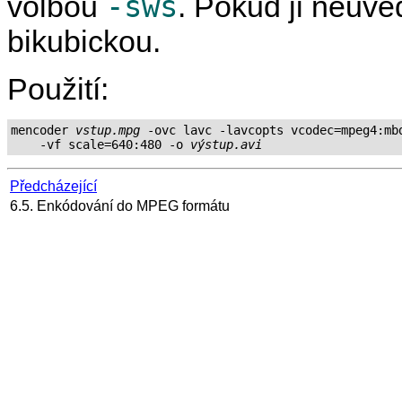
-sws
volbou
. Pokud ji neuve
bikubickou.
Použití:
mencoder 
vstup.mpg
 -ovc lavc -lavcopts vcodec=mpeg4:mbd
    -vf scale=640:480 -o 
výstup.avi
Předcházející
6.5. Enkódování do MPEG formátu