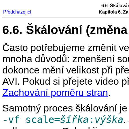
6.6. Škálován
Předcházející
Kapitola 6. Zá
6.6. Škálování (změna 
Často potřebujeme změnit vel
mnoha důvodů: zmenšení soub
dokonce mění velikost při 
AVI. Pokud si přejete video př
Zachování poměru stran
.
Samotný proces škálování je
-vf scale=
šířka
:
výška
.