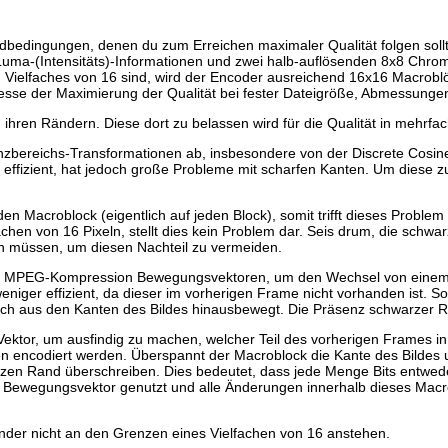
bedingungen, denen du zum Erreichen maximaler Qualität folgen sollt
uma-(Intensitäts)-Informationen und zwei halb-auflösenden 8x8 Chroma
in Vielfaches von 16 sind, wird der Encoder ausreichend 16x16 Macro
teresse der Maximierung der Qualität bei fester Dateigröße, Abmessunge
hren Rändern. Diese dort zu belassen wird für die Qualität in mehrfac
reichs-Transformationen ab, insbesondere von der Discrete Cosine T
effizient, hat jedoch große Probleme mit scharfen Kanten. Um diese z
n Macroblock (eigentlich auf jeden Block), somit trifft dieses Problem
hen von 16 Pixeln, stellt dies kein Problem dar. Seis drum, die schw
en müssen, um diesen Nachteil zu vermeiden.
die MPEG-Kompression Bewegungsvektoren, um den Wechsel von einem 
eniger effizient, da dieser im vorherigen Frame nicht vorhanden ist. So
sich aus den Kanten des Bildes hinausbewegt. Die Präsenz schwarzer
ektor, um ausfindig zu machen, welcher Teil des vorherigen Frames i
en encodiert werden. Überspannt der Macroblock die Kante des Bildes
zen Rand überschreiben. Dies bedeutet, dass jede Menge Bits entwe
 Bewegungsvektor genutzt und alle Änderungen innerhalb dieses Macro
nder nicht an den Grenzen eines Vielfachen von 16 anstehen.