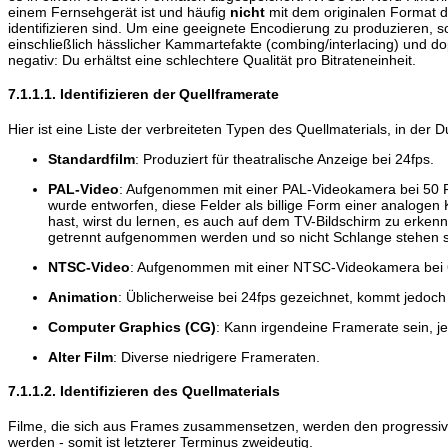
einem Fernsehgerät ist und häufig
nicht
mit dem originalen Format de
identifizieren sind. Um eine geeignete Encodierung zu produzieren, so
einschließlich hässlicher Kammartefakte (combing/interlacing) und d
negativ: Du erhältst eine schlechtere Qualität pro Bitrateneinheit.
7.1.1.1. Identifizieren der Quellframerate
Hier ist eine Liste der verbreiteten Typen des Quellmaterials, in der D
Standardfilm
: Produziert für theatralische Anzeige bei 24fps.
PAL-Video
: Aufgenommen mit einer PAL-Videokamera bei 50 F
wurde entworfen, diese Felder als billige Form einer analoge
hast, wirst du lernen, es auch auf dem TV-Bildschirm zu erk
getrennt aufgenommen werden und so nicht Schlange stehen s
NTSC-Video
: Aufgenommen mit einer NTSC-Videokamera bei 6
Animation
: Üblicherweise bei 24fps gezeichnet, kommt jedoch
Computer Graphics (CG)
: Kann irgendeine Framerate sein, je
Alter Film
: Diverse niedrigere Frameraten.
7.1.1.2. Identifizieren des Quellmaterials
Filme, die sich aus Frames zusammensetzen, werden den progressive
werden - somit ist letzterer Terminus zweideutig.