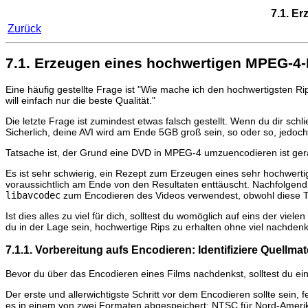
7.1. E
Zurück
7.1. Erzeugen eines hochwertigen MPEG-4-
Eine häufig gestellte Frage ist "Wie mache ich den hochwertigsten Ri
will einfach nur die beste Qualität."
Die letzte Frage ist zumindest etwas falsch gestellt. Wenn du dir 
Sicherlich, deine AVI wird am Ende 5GB groß sein, so oder so, jedoch 
Tatsache ist, der Grund eine DVD in MPEG-4 umzuencodieren ist ge
Es ist sehr schwierig, ein Rezept zum Erzeugen eines sehr hochwertig
voraussichtlich am Ende von den Resultaten enttäuscht. Nachfolgen
libavcodec
zum Encodieren des Videos verwendest, obwohl diese Th
Ist dies alles zu viel für dich, solltest du womöglich auf eins der viel
du in der Lage sein, hochwertige Rips zu erhalten ohne viel nachden
7.1.1. Vorbereitung aufs Encodieren: Identifiziere Quellma
Bevor du über das Encodieren eines Films nachdenkst, solltest du ein
Der erste und allerwichtigste Schritt vor dem Encodieren sollte sein
es in einem von zwei Formaten abgespeichert: NTSC für Nord-Amerika 