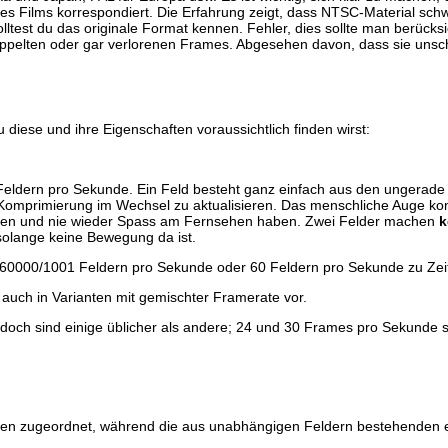
s Films korrespondiert. Die Erfahrung zeigt, dass NTSC-Material schw
lltest du das originale Format kennen. Fehler, dies sollte man berücksi
oppelten oder gar verlorenen Frames. Abgesehen davon, dass sie unschö
u diese und ihre Eigenschaften voraussichtlich finden wirst:
eldern pro Sekunde. Ein Feld besteht ganz einfach aus den ungerad
n Komprimierung im Wechsel zu aktualisieren. Das menschliche Auge kom
ennen und nie wieder Spass am Fernsehen haben. Zwei Felder machen
k
olange keine Bewegung da ist.
0000/1001 Feldern pro Sekunde oder 60 Feldern pro Sekunde zu Zeit
 auch in Varianten mit gemischter Framerate vor.
doch sind einige üblicher als andere; 24 und 30 Frames pro Sekunde si
n zugeordnet, während die aus unabhängigen Feldern bestehenden ent