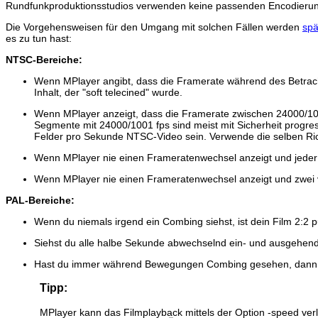
Rundfunkproduktionsstudios verwenden keine passenden Encodierungst
Die Vorgehensweisen für den Umgang mit solchen Fällen werden
spä
es zu tun hast:
NTSC-Bereiche:
Wenn
MPlayer
angibt, dass die Framerate während des Betrach
Inhalt, der "soft telecined" wurde.
Wenn
MPlayer
anzeigt, dass die Framerate zwischen 24000/10
Segmente mit 24000/1001 fps sind meist mit Sicherheit progress
Felder pro Sekunde NTSC-Video sein. Verwende die selben Ric
Wenn
MPlayer
nie einen Frameratenwechsel anzeigt und jeder
Wenn
MPlayer
nie einen Frameratenwechsel anzeigt und zwei v
PAL-Bereiche:
Wenn du niemals irgend ein Combing siehst, ist dein Film 2:2 p
Siehst du alle halbe Sekunde abwechselnd ein- und ausgehendes
Hast du immer während Bewegungen Combing gesehen, dann is
Tipp:
MPlayer
kann das Filmplayback mittels der Option -speed v