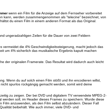
mmer
wenn ein Film für die Anzeige auf dem Fernseher vorbereitet
werden kann, werden zusammengenommen als "telecine" bezeichnet, von
rhältst du einen Film in einem anderen Format als das Original.
und ungeradzahligen Zeilen für die Dauer von zwei Feldern
 Dies vermeidet die 4% Geschwindigkeitssteigerung, macht jedoch das
eit um 4% sicherlich das musikalische Ergebnis kaputt machen
he der originalen Framerate. Das Resultat wird dadurch auch leicht
. Wenn du auf solch einen Film stößt und ihn encodieren willst,
 nicht spurlos rückgängig gemacht werden, somit wird deine
ichzeitig zu zeigen. Der bei DVD und digitalem TV verwendete MPEG-2-
igt werden soll, im Header dieses Frames zu speichern. Wurde diese
en Film anzuwenden, als den Film selbst abzuändern. Dieser Fall
Qualität beibehält. Wie auch immer, viele DVD- und