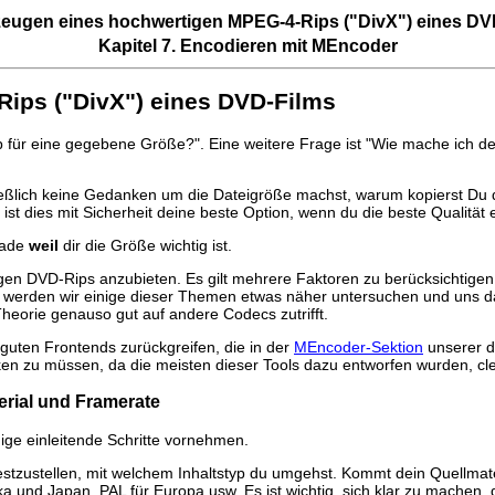
rzeugen eines hochwertigen MPEG-4-Rips ("DivX") eines DV
Kapitel 7. Encodieren mit
MEncoder
Rips ("DivX") eines DVD-Films
p für eine gegebene Größe?". Eine weitere Frage ist "Wie mache ich den
schließlich keine Gedanken um die Dateigröße machst, warum kopierst 
ist dies mit Sicherheit deine beste Option, wenn du die beste Qualität 
rade
weil
dir die Größe wichtig ist.
en DVD-Rips anzubieten. Es gilt mehrere Faktoren zu berücksichtigen, 
d werden wir einige dieser Themen etwas näher untersuchen und uns d
eorie genauso gut auf andere Codecs zutrifft.
en guten Frontends zurückgreifen, die in der
MEncoder-Sektion
unserer di
ken zu müssen, da die meisten dieser Tools dazu entworfen wurden, cle
terial und Framerate
ige einleitende Schritte vornehmen.
, festzustellen, mit welchem Inhaltstyp du umgehst. Kommt dein Quellma
und Japan, PAL für Europa usw. Es ist wichtig, sich klar zu machen, d