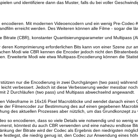
ielen und identifiziere dann das Muster, falls du bei voller Geschwindi
n zu encodieren. Mit modernen Videoencodern und ein wenig Pre-Codec
andfilm erreicht werden. Des Weiteren können alle Filme - sogar die l
 Bitrate (CBR), konstanter Quantisierungsparameter und Multipass (ABR
ür deren Komprimierung erforderlichen Bits kann von einer Szene zur 
fachen Modi wie CBR kennen die Encoder jedoch nicht den Bitratenbedar
iten. Erweiterte Modi wie etwa Multipass-Encodierung können die Statis
rstützen nur die Encodierung in zwei Durchgängen (two pass) während
g leicht verbessert. Jedoch ist diese Verbesserung weder messbar noch
mit 2 Durchläufen (two pass) und Multipass abwechselnd angewandt.
den Videoframe in 16x16 Pixel Macroblöcke und wendet danach einen Qu
, die der Filmencoder zur Bestimmung des auf einen gegebenen Macroblo
chung des aktuellen Prozesses aber nützlich, um das Grundkonzept zu 
Video so encodieren, dass so viele Details wie notwendig und so weni
ümmerst, könntest du auch CBR verwenden und eine nahezu endlose Bitra
ränkung der Bitrate wird der Codec als Ergebnis den niedrigsten mögl
rate festlegst, die niedrig genug ist, den Codec zur Anwendung eines hö