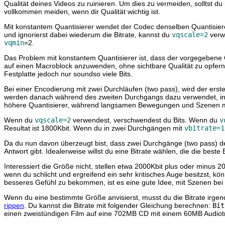
Qualität deines Videos zu ruinieren. Um dies zu vermeiden, solltst 
vollkommen meiden, wenn dir Qualität wichtig ist.
Mit konstantem Quantisierer wendet der Codec denselben Quantisiere
und ignorierst dabei wiederum die Bitrate, kannst du
vqscale=2
verwe
vqmin
=2.
Das Problem mit konstantem Quantisierer ist, dass der vorgegebene Q
auf einen Macroblock anzuwenden, ohne sichtbare Qualität zu opfern.
Festplatte jedoch nur soundso viele Bits.
Bei einer Encodierung mit zwei Durchläufen (two pass), wird der ers
werden danach während des zweiten Durchgangs dazu verwendet, intel
höhere Quantisierer, während langsamen Bewegungen und Szenen mit w
Wenn du
vqscale=2
verwendest, verschwendest du Bits. Wenn du
v
Resultat ist 1800Kbit. Wenn du in zwei Durchgängen mit
vbitrate=1
Da du nun davon überzeugt bist, dass zwei Durchgänge (two pass) den b
Antwort gibt. Idealerweise willst du eine Bitrate wählen, die die bes
Interessiert die Größe nicht, stellen etwa 2000Kbit plus oder minus 2
wenn du schlicht und ergreifend ein sehr kritisches Auge besitzst, k
besseres Gefühl zu bekommen, ist es eine gute Idee, mit Szenen bei
Wenn du eine bestimmte Größe anvisierst, musst du die Bitrate irgendw
rippen
. Du kannst die Bitrate mit folgender Gleichung berechnen:
Bit
einen zweistündigen Film auf eine 702MB CD mit einem 60MB Audiotr