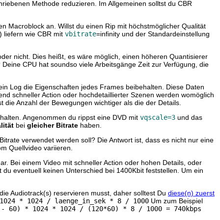
chriebenen Methode reduzieren. Im Allgemeinen solltst du CBR
eden Macroblock an. Willst du einen Rip mit höchstmöglicher Qualität
) liefern wie CBR mit
vbitrate
=infinity und der Standardeinstellung
er nicht. Dies heißt, es wäre möglich, einen höheren Quantisierer
 Deine CPU hat soundso viele Arbeitsgänge Zeit zur Verfügung, die
 ein Log die Eigenschaften jedes Frames beibehalten. Diese Daten
nd schneller Action oder hochdetaillierter Szenen werden womöglich
die Anzahl der Bewegungen wichtiger als die der Details.
erhalten. Angenommen du rippst eine DVD mit
vqscale=3
und das
ität
bei
gleicher Bitrate
haben.
itrate verwendet werden soll? Die Antwort ist, dass es nicht nur eine
om Quellvideo variieren.
ar. Bei einem Video mit schneller Action oder hohen Details, oder
 du eventuell keinen Unterschied bei 1400Kbit feststellen. Um ein
/die Audiotrack(s) reservieren musst, daher solltest Du
diese(n) zuerst
1024 * 1024 / laenge_in_sek * 8 / 1000
Um zum Beispiel
 - 60) * 1024 * 1024 / (120*60) * 8 / 1000 = 740kbps