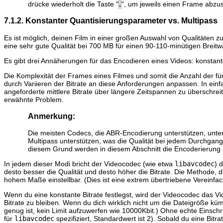
drücke wiederholt die Taste "
.
", um jeweils einen Frame abzusp
7.1.2. Konstanter Quantisierungsparameter vs. Multipass
Es ist möglich, deinen Film in einer großen Auswahl von Qualitäte
eine sehr gute Qualität bei 700 MB für einen 90-110-minütigen Breitw
Es gibt drei Annäherungen für das Encodieren eines Videos: konstante
Die Komplexität der Frames eines Filmes und somit die Anzahl der f
durch Variieren der Bitrate an diese Anforderungen anpassen. In ein
angeforderte mittlere Bitrate über längere Zeitspannen zu überschre
erwähnte Problem.
Anmerkung:
Die meisten Codecs, die ABR-Encodierung unterstützen, unte
Multipass unterstützen, was die Qualität bei jedem Durchgan
diesem Grund werden in diesem Abschnitt die Encoderierung 
In jedem dieser Modi bricht der Videocodec (wie etwa
libavcodec
) 
desto besser die Qualität und desto höher die Bitrate. Die Methode
hohem Maße einstellbar. (Dies ist eine extrem übertriebene Vereinfa
Wenn du eine konstante Bitrate festlegst, wird der Videocodec das 
Bitrate zu bleiben. Wenn du dich wirklich nicht um die Dateigröße k
genug ist, kein Limit aufzuwerfen wie 10000Kbit.) Ohne echte Einsch
für
libavcodec
spezifiziert, Standardwert ist 2). Sobald du eine Bit