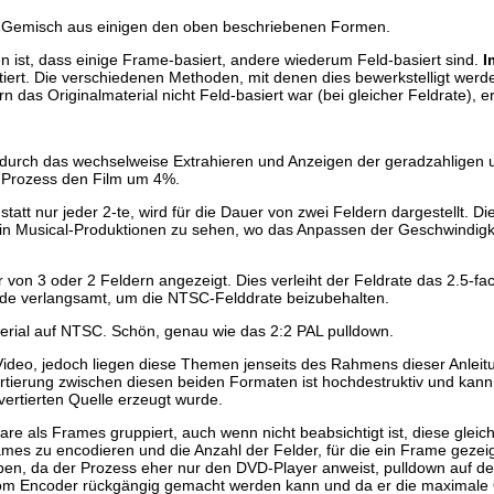
n Gemisch aus einigen den oben beschriebenen Formen.
 ist, dass einige Frame-basiert, andere wiederum Feld-basiert sind.
I
vertiert. Die verschiedenen Methoden, mit denen dies bewerkstelligt 
n das Originalmaterial nicht Feld-basiert war (bei gleicher Feldrate), e
 durch das wechselweise Extrahieren und Anzeigen der geradzahligen 
er Prozess den Film um 4%.
statt nur jeder 2-te, wird für die Dauer von zwei Feldern dargestellt.
e in Musical-Produktionen zu sehen, wo das Anpassen der Geschwindigk
on 3 oder 2 Feldern angezeigt. Dies verleiht der Feldrate das 2.5-fac
de verlangsamt, um die NTSC-Felddrate beizubehalten.
terial auf NTSC. Schön, genau wie das 2:2 PAL pulldown.
eo, jedoch liegen diese Themen jenseits des Rahmens dieser Anleitung
ertierung zwischen diesen beiden Formaten ist hochdestruktiv und kann
vertierten Quelle erzeugt wurde.
re als Frames gruppiert, auch wenn nicht beabsichtigt ist, diese gle
rames zu encodieren und die Anzahl der Felder, für die ein Frame geze
ieben, da der Prozess eher nur den DVD-Player anweist, pulldown auf d
cht vom Encoder rückgängig gemacht werden kann und da er die maximale 