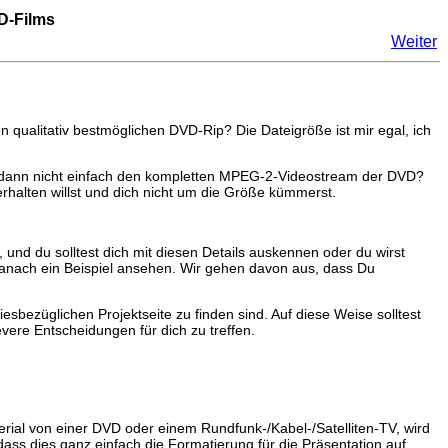
D-Films
Weiter
 qualitativ bestmöglichen DVD-Rip? Die Dateigröße ist mir egal, ich
Du dann nicht einfach den kompletten MPEG-2-Videostream der DVD?
erhalten willst und dich nicht um die Größe kümmerst.
und du solltest dich mit diesen Details auskennen oder du wirst
anach ein Beispiel ansehen. Wir gehen davon aus, dass Du
esbezüglichen Projektseite zu finden sind. Auf diese Weise solltest
vere Entscheidungen für dich zu treffen.
terial von einer DVD oder einem Rundfunk-/Kabel-/Satelliten-TV, wird
ass dies ganz einfach die Formatierung für die Präsentation auf