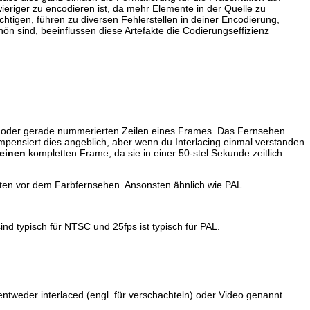
ieriger zu encodieren ist, da mehr Elemente in der Quelle zu
chtigen, führen zu diversen Fehlerstellen in deiner Encodierung,
n sind, beeinflussen diese Artefakte die Codierungseffizienz
e oder gerade nummerierten Zeilen eines Frames. Das Fernsehen
pensiert dies angeblich, aber wenn du Interlacing einmal verstanden
einen
kompletten Frame, da sie in einer 50-stel Sekunde zeitlich
en vor dem Farbfernsehen. Ansonsten ähnlich wie PAL.
nd typisch für NTSC und 25fps ist typisch für PAL.
weder interlaced (engl. für verschachteln) oder Video genannt