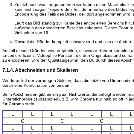
Zuletzt noch was, angenommen wir haben einen Macroblock im 
kann nicht sagen "kopiere den Teil, der innerhalb des Bildes l
Encodierung des Teils des Bildes, der dort angenommen wird,
Läuft das Bild ständig zur Kante des encodierten Bereichs hi
außerhalb des encodierten Bereichs ankommt. Dieses Feature 
Vielfachen von 16.
Obwohl die Ränder komplett schwarz sind und sich nie ändern,
Aus all diesen Gründen wird empfohlen, schwarze Ränder komplett ab
Encodiereffizienz. Videophile Puristen, die den Originalzustand so 
zu encodieren, wird der Qualitätsgewinn, den Du durch dieses Abschn
7.1.4. Abschneiden und Skalieren
Wiederaufruf der vorherigen Sektion, dass die letzte von Dir encodie
durch eine Kombination von beidem.
Beim Abschneiden gibt es ein paar Richtwerte, die befolgt werden m
Unterstichprobe (subsampled), z.B. wird Chroma nur halb so oft in
für Chroma steht.
L
L
L
L
L
L
L
C
C
C
L
L
L
L
L
L
L