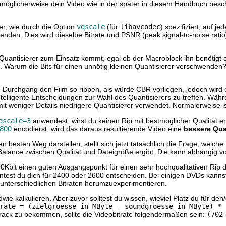
du möglicherweise dein Video wie in der später in diesem Handbuch bes
r, wie durch die Option
vqscale
(für
libavcodec
) spezifiziert, auf j
nden. Dies wird dieselbe Bitrate und PSNR (peak signal-to-noise ratio
uantisierer zum Einsatz kommt, egal ob der Macroblock ihn benötigt od
 Warum die Bits für einen unnötig kleinen Quantisierer verschwenden?
te Durchgang den Film so rippen, als würde CBR vorliegen, jedoch wird
ligente Entscheidungen zur Wahl des Quantisierers zu treffen. Währe
eniger Details niedrigere Quantisierer verwendet. Normalerweise ist 
qscale=3
anwendest, wirst du keinen Rip mit bestmöglicher Qualität 
800
encodierst, wird das daraus resultierende Video eine
bessere Qual
esten Weg darstellen, stellt sich jetzt tatsächlich die Frage, welche B
te Balance zwischen Qualität und Dateigröße ergibt. Die kann abhängig v
00Kbit einen guten Ausgangspunkt für einen sehr hochqualitativen Rip d
önntest du dich für 2400 oder 2600 entscheiden. Bei einigen DVDs kannst
 unterschiedlichen Bitraten herumzuexperimentieren.
ie kalkulieren. Aber zuvor solltest du wissen, wieviel Platz du für den
rate = (zielgroesse_in_MByte - soundgroesse_in_MByte) * 
ack zu bekommen, sollte die Videobitrate folgendermaßen sein:
(702