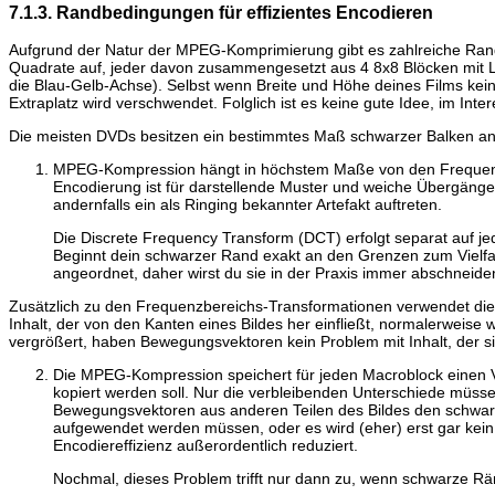
7.1.3. Randbedingungen für effizientes Encodieren
Aufgrund der Natur der MPEG-Komprimierung gibt es zahlreiche Rand
Quadrate auf, jeder davon zusammengesetzt aus 4 8x8 Blöcken mit L
die Blau-Gelb-Achse). Selbst wenn Breite und Höhe deines Films ke
Extraplatz wird verschwendet. Folglich ist es keine gute Idee, im In
Die meisten DVDs besitzen ein bestimmtes Maß schwarzer Balken an i
MPEG-Kompression hängt in höchstem Maße von den Frequenzbe
Encodierung ist für darstellende Muster und weiche Übergänge 
andernfalls ein als Ringing bekannter Artefakt auftreten.
Die Discrete Frequency Transform (DCT) erfolgt separat auf jede
Beginnt dein schwarzer Rand exakt an den Grenzen zum Vielfac
angeordnet, daher wirst du sie in der Praxis immer abschneid
Zusätzlich zu den Frequenzbereichs-Transformationen verwendet 
Inhalt, der von den Kanten eines Bildes her einfließt, normalerweise w
vergrößert, haben Bewegungsvektoren kein Problem mit Inhalt, der 
Die MPEG-Kompression speichert für jeden Macroblock einen V
kopiert werden soll. Nur die verbleibenden Unterschiede müss
Bewegungsvektoren aus anderen Teilen des Bildes den schwar
aufgewendet werden müssen, oder es wird (eher) erst gar kein
Encodiereffizienz außerordentlich reduziert.
Nochmal, dieses Problem trifft nur dann zu, wenn schwarze Rä