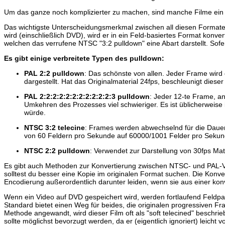
Um das ganze noch komplizierter zu machen, sind manche Filme ei
Das wichtigste Unterscheidungsmerkmal zwischen all diesen Formaten
wird (einschließlich DVD), wird er in ein Feld-basiertes Format kon
welchen das verrufene NTSC "3:2 pulldown" eine Abart darstellt. Sofer
Es gibt einige verbreitete Typen des pulldown:
PAL 2:2 pulldown
: Das schönste von allen. Jeder Frame wird
dargestellt. Hat das Originalmaterial 24fps, beschleunigt dies
PAL 2:2:2:2:2:2:2:2:2:2:2:3 pulldown
: Jeder 12-te Frame, an
Umkehren des Prozesses viel schwieriger. Es ist üblicherweis
würde.
NTSC 3:2 telecine
: Frames werden abwechselnd für die Dauer v
von 60 Feldern pro Sekunde auf 60000/1001 Felder pro Sekun
NTSC 2:2 pulldown
: Verwendet zur Darstellung von 30fps Ma
Es gibt auch Methoden zur Konvertierung zwischen NTSC- und PAL-Vid
solltest du besser eine Kopie im originalen Format suchen. Die Konv
Encodierung außerordentlich darunter leiden, wenn sie aus einer kon
Wenn ein Video auf DVD gespeichert wird, werden fortlaufend Feldpaa
Standard bietet einen Weg für beides, die originalen progressiven F
Methode angewandt, wird dieser Film oft als "soft telecined" beschr
sollte möglichst bevorzugt werden, da er (eigentlich ignoriert) lei