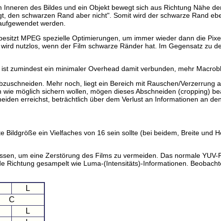
Inneren des Bildes und ein Objekt bewegt sich aus Richtung Nähe der
iegt, den schwarzen Rand aber nicht". Somit wird der schwarze Rand eb
 aufgewendet werden.
n, besitzt MPEG spezielle Optimierungen, um immer wieder dann die Pi
wird nutzlos, wenn der Film schwarze Ränder hat. Im Gegensatz zu de
 ist zumindest ein minimaler Overhead damit verbunden, mehr Macrobl
zuschneiden. Mehr noch, liegt ein Bereich mit Rauschen/Verzerrung a
nah wie möglich sichern wollen, mögen dieses Abschneiden (cropping) b
eiden erreichst, beträchtlich über dem Verlust an Informationen an den
rte Bildgröße ein Vielfaches von 16 sein sollte (bei beidem, Breite und
üssen, um eine Zerstörung des Films zu vermeiden. Das normale YUV-Fo
 jede Richtung gesampelt wie Luma-(Intensitäts)-Informationen. Beob
L
C
L