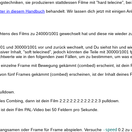
echniken, sie produzieren stattdessen Filme mit "hard telecine", bei
ter in diesem Handbuch
behandelt. Wir lassen dich jetzt mit einigen An
tens des Films zu 24000/1001 gewechselt hat und diese nie wieder zur
01 und 30000/1001 vor und zurück wechselt, und Du siehst hin und wi
iver Inhalt, "soft telecined", jedoch könnten die Teile mit 30000/1001
htwerte wie in den folgenden zwei Fällen, um zu bestimmen, um was es
 einzelne Frame mit Bewegung gekämmt (combed) erscheint, ist dein 
on fünf Frames gekämmt (combed) erscheinen, ist der Inhalt deines Fi
ulldown.
 Combing, dann ist dein Film 2:2:2:2:2:2:2:2:2:2:2:3 pulldown.
t dein Film PAL-Video bei 50 Feldern pro Sekunde.
erlangsamen oder Frame für Frame abspielen. Versuche
-speed
0.2 zu 