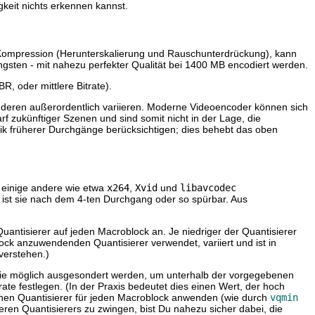
gkeit nichts erkennen kannst.
-Kompression (Herunterskalierung und Rauschunterdrückung), kann
ängsten - mit nahezu perfekter Qualität bei 1400 MB encodiert werden.
, oder mittlere Bitrate).
anderen außerordentlich variieren. Moderne Videoencoder können sich
f zukünftiger Szenen und sind somit nicht in der Lage, die
tik früherer Durchgänge berücksichtigen; dies behebt das oben
 einige andere wie etwa
x264
,
Xvid
und
libavcodec
 ist sie nach dem 4-ten Durchgang oder so spürbar. Aus
antisierer auf jeden Macroblock an. Je niedriger der Quantisierer
ck anzuwendenden Quantisierer verwendet, variiert und ist in
verstehen.)
g wie möglich ausgesondert werden, um unterhalb der vorgegebenen
te festlegen. (In der Praxis bedeutet dies einen Wert, der hoch
ichen Quantisierer für jeden Macroblock anwenden (wie durch
vqmin
heren Quantisierers zu zwingen, bist Du nahezu sicher dabei, die