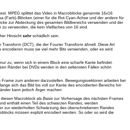
est. MPEG splittet das Video in Macroblöcke genannte 16x16
-(Farb)-Blöcken (einer für die Rot-Cyan-Achse und der andere für
blöcke zur Abdeckung des gesamten Bildbereichs verwenden und der
n zu verwenden, die kein Vielfaches von 16 sind.
her Hinsicht
sehr
schädlich sein.
ransform (DCT), die der Fourier Transform ähnelt. Diese Art
u encodieren muss sie viel mehr Bits verwenden, oder es wird
 nur zu, wenn sich in einem Block eine scharfe Kante befindet.
arzen Ränder bei DVDs werden in den seltensten Fällen schön
Frame zum anderen darzustellen. Bewegungsvektoren arbeiten bei
lange sich das Bild bis voll zur Kante des encodierten Bereichs hin
 Ränder kann jedoch Ärger machen:
n diesen Macroblock als Basis zur Vorhersage des nächsten Frames
 und enthält einen Teil des schwarzen Randes, werden
der zur wiederholten Schwärzung des überschriebenen Randes
blocks müssen explizit encodiert werden. So oder so wird die