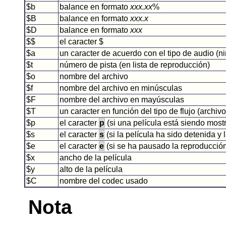
$b
balance en formato
xxx.xx
%
$B
balance en formato
xxx.x
$D
balance en formato
xxx
$$
el caracter $
$a
un caracter de acuerdo con el tipo de audio (
$t
número de pista (en lista de reproducción)
$o
nombre del archivo
$f
nombre del archivo en minúsculas
$F
nombre del archivo en mayúsculas
$T
un caracter en función del tipo de flujo (archiv
$p
el caracter
p
(si una película está siendo mostr
$s
el caracter
s
(si la película ha sido detenida y l
$e
el caracter
e
(si se ha pausado la reproducción 
$x
ancho de la película
$y
alto de la película
$C
nombre del codec usado
Nota