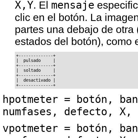
X,Y
mensaje
. El
especifi
clic en el botón. La imag
partes una debajo de otra 
estados del botón), como 
+--------------+

|  pulsado     |

+--------------+

|  soltado     |

+--------------+

|  desactivado |

hpotmeter = botón, ban
numfases, defecto, X, 
vpotmeter = botón, ban