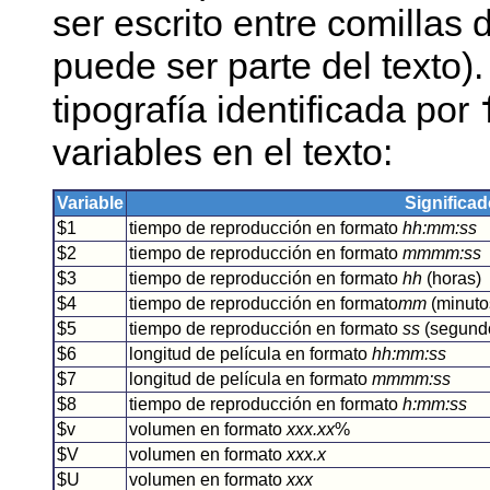
ser escrito entre comillas 
puede ser parte del texto)
tipografía identificada por
variables en el texto:
Variable
Significa
$1
tiempo de reproducción en formato
hh:mm:ss
$2
tiempo de reproducción en formato
mmmm:ss
$3
tiempo de reproducción en formato
hh
(horas)
$4
tiempo de reproducción en formato
mm
(minuto
$5
tiempo de reproducción en formato
ss
(segund
$6
longitud de película en formato
hh:mm:ss
$7
longitud de película en formato
mmmm:ss
$8
tiempo de reproducción en formato
h:mm:ss
$v
volumen en formato
xxx.xx
%
$V
volumen en formato
xxx.x
$U
volumen en formato
xxx