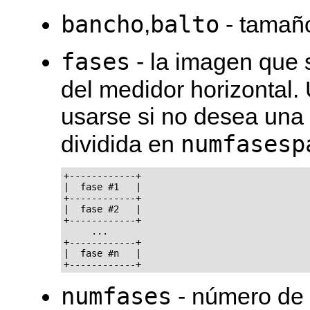
bancho
balto
,
- tamaño
fases
- la imagen que s
del medidor horizontal.
usarse si no desea una
numfasesp
dividida en
+------------+

|  fase #1   |

+------------+

|  fase #2   |

+------------+

     ...

+------------+

|  fase #n   |

numfases
- número de 