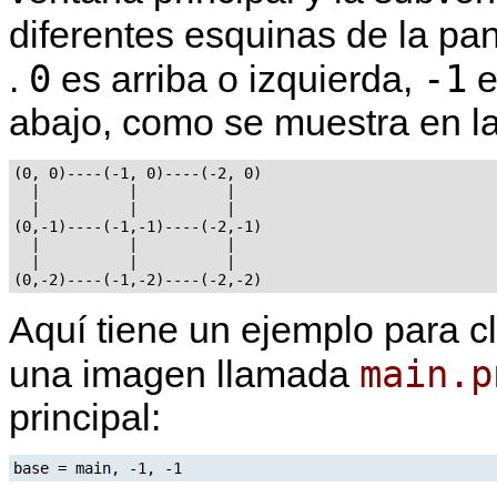
diferentes esquinas de la pa
0
-1
.
es arriba o izquierda,
e
abajo, como se muestra en la 
(0, 0)----(-1, 0)----(-2, 0)

  |          |          |

  |          |          |

(0,-1)----(-1,-1)----(-2,-1)

  |          |          |

  |          |          |

Aquí tiene un ejemplo para cl
main.p
una imagen llamada
principal:
base = main, -1, -1