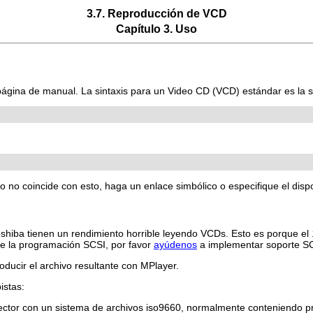
3.7. Reproducción de VCD
Capítulo 3. Uso
 página de manual. La sintaxis para un Video CD (VCD) estándar es la s
cio no coincide con esto, haga un enlace simbólico o especifique el disp
hiba tienen un rendimiento horrible leyendo VCDs. Esto es porque el
re la programación SCSI, por favor
ayúdenos
a implementar soporte S
oducir el archivo resultante con
MPlayer
.
istas:
sector con un sistema de archivos iso9660, normalmente conteniendo 