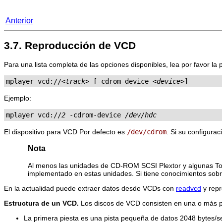
Anterior
3.7. Reproducción de VCD
Para una lista completa de las opciones disponibles, lea por favor la
mplayer vcd://
<track>
 [-cdrom-device 
<device>
]
Ejemplo:
mplayer vcd://
2
 -cdrom-device 
/dev/hdc
El dispositivo para VCD Por defecto es
/dev/cdrom
. Si su configura
Nota
Al menos las unidades de CD-ROM SCSI Plextor y algunas Tos
implementado en estas unidades. Si tiene conocimientos sob
En la actualidad puede extraer datos desde VCDs con
readvcd
y repr
Estructura de un VCD.
Los discos de VCD consisten en una o más p
La primera piesta es una pista pequeña de datos 2048 bytes/