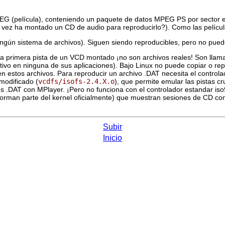
EG (película), conteniendo un paquete de datos MPEG PS por sector en
vez ha montado un CD de audio para reproducirlo?). Como las película
 ningún sistema de archivos). Siguen siendo reproducibles, pero no pu
la primera pista de un VCD montado ¡no son archivos reales! Son lla
tivo en ninguna de sus aplicaciones). Bajo Linux no puede copiar o re
en estos archivos. Para reproducir un archivo .DAT necesita el control
modificado (
vcdfs/isofs-2.4.X.o
), que permite emular las pistas c
vos .DAT con
MPlayer
. ¡Pero no funciona con el controlador estandar is
orman parte del kernel oficialmente) que muestran sesiones de CD c
Subir
Inicio