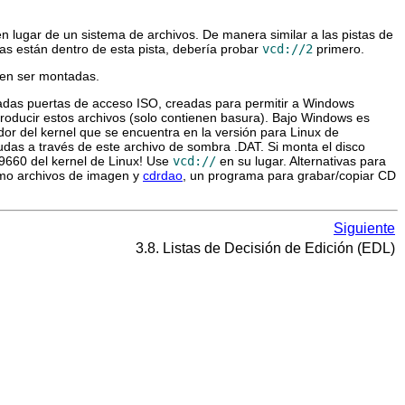
 lugar de un sistema de archivos. De manera similar a las pistas de
s están dentro de esta pista, debería probar
vcd://2
primero.
eden ser montadas.
madas puertas de acceso ISO, creadas para permitir a Windows
producir estos archivos (solo contienen basura). Bajo Windows es
ador del kernel que se encuentra en la versión para Linux de
rudas a través de este archivo de sombra .DAT. Si monta el disco
o9660 del kernel de Linux! Use
vcd://
en su lugar. Alternativas para
omo archivos de imagen y
cdrdao
, un programa para grabar/copiar CD
Siguiente
3.8. Listas de Decisión de Edición (EDL)