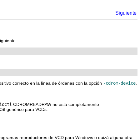
Siguiente
iguiente:
ositivo correcto en la línea de órdenes con la opción
-cdrom-device
.
ioctl
CDROMREADRAW no está completamente
CSI genérico para VCDs.
programas reproductores de VCD para Windows o quizá alguna otra