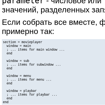
parameter
- числовое или 
значений, разделенных зап
Если собрать все вместе, 
примерно так:
section = movieplayer

  window = main

  ; ... items for main window ...

  end

  window = sub

  ; ... items for subwindow ...

  end

  window = menu

  ; ... items for menu ...

  end

  window = playbar

  ; ... items for playbar ...

  end
