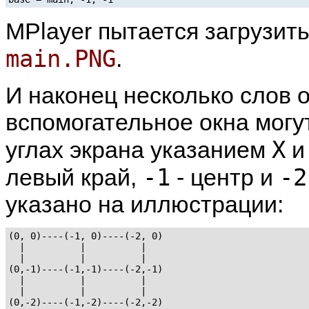
MPlayer
пытается загрузит
main.PNG
.
И наконец несколько слов 
вспомогательное окна могу
X
углах экрана указанием
-1
-2
левый край,
- центр и
указано на иллюстрации:
(0, 0)----(-1, 0)----(-2, 0)

  |          |          |

  |          |          |

(0,-1)----(-1,-1)----(-2,-1)

  |          |          |

  |          |          |
