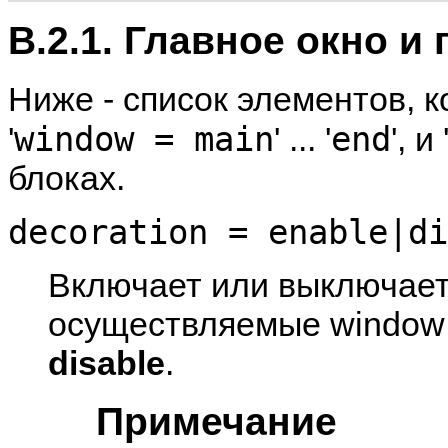
B.2.1. Главное окно и
Ниже - список элементов, 
window = main
end
'
' ... '
', и 
блоках.
decoration = enable|di
Включает или выключает 
осуществляемые window 
disable
.
Примечание