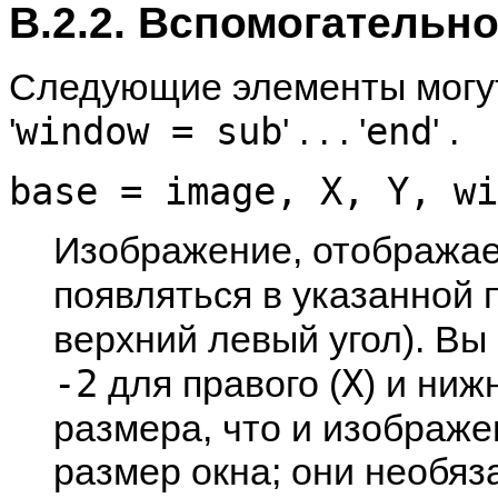
B.2.2. Вспомогательн
Следующие элементы могут
window = sub
end
'
' . . . '
' .
base = image, X, Y, wi
Изображение, отображае
появляться в указанной
верхний левый угол). Вы
-2
X
для правого (
) и ниж
размера, что и изображ
размер окна; они необяз