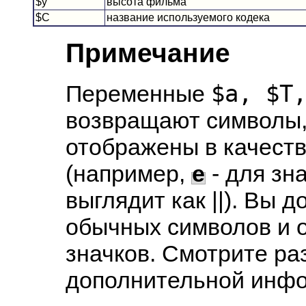
$y
высота фильма
$C
название используемого кодека
Примечание
$a, $T
Переменные
возвращают символы,
отображены в качест
(например,
e
- для зн
выглядит как ||). Вы
обычных символов и 
значков. Смотрите ра
дополнительной инф