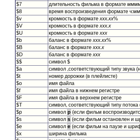
$7
длительность фильма в формате
мммм
$8
время воспроизведения формате
ч:мм
$v
кромкость в формате
xxx.xx
%
$V
кромкость в формате
xxx.x
$U
кромкость в формате
xxx
$b
баланс в формате
xxx.xx
%
$B
баланс в формате
xxx.x
$D
баланс в формате
xxx
$$
символ $
$a
символ ,соответствующий типу звука (
$t
номер дорожки (в плейлисте)
$o
имя файла
$f
имя файла в нижнем регистре
$F
имя файла в верхнем регистре
$T
символ, соответствующий типу потока
$p
символ
p
(если фильм воспроизводит
$s
символ
s
(если фильм остановлен и 
$e
символ
e
(если фильм на паузе и шри
$x
ширина фильма