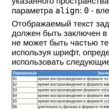
указанного пространства
align
0
параметра
:
- вл
Отображаемый текст за
должен быть заключен в 
не может быть частью те
используя шрифт, опре
использовать следующие
Переменная
Знач
$1
время воспроизведения в формате
чч
$2
время воспроизведения в формате
мм
$3
время воспроизведения формате
чч
(ч
$4
время воспроизведения в формате
м
$5
время воспроизведения в формате
сс
$6
длительность фильма в формате
чч:мм