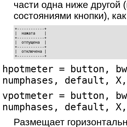
части одна ниже другой 
состояниями кнопки), как
+------------+

|  нажата    |

+------------+

|  отпущена  |

+------------+

|  отключена |

+------------+
hpotmeter = button, bw
numphases, default, X,
vpotmeter = button, bw
numphases, default, X,
Размещает горизонтальн