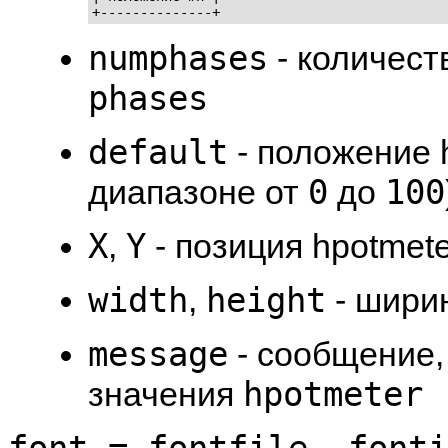
+--------------+
numphases
- количест
phases
default
- положение 
0
100
диапазоне от
до
X
Y
,
- позиция hpotmete
width
height
,
- шири
message
- сообщение,
hpotmeter
значения
font = fontfile, fonti