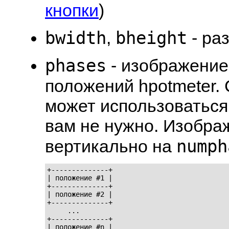
кнопки
)
bwidth
bheight
,
- ра
phases
- изображение
положений hpotmeter.
может использоваться
вам не нужно. Изобра
numph
вертикально на
+--------------+

| положение #1 |

+--------------+

| положение #2 |

+--------------+

     ...

+--------------+

| положение #n |
